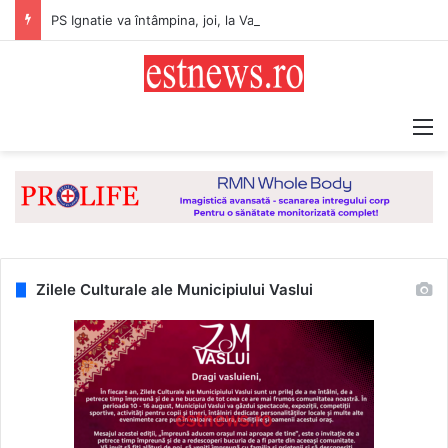
PS Ignatie va întâmpina, joi, la Vaslui, Icoana făcătoare de minuni a Maicii Domnului, de la Mănăstirea Hadâmbu
M
Zilele Culturale ale Municipiului Vaslui