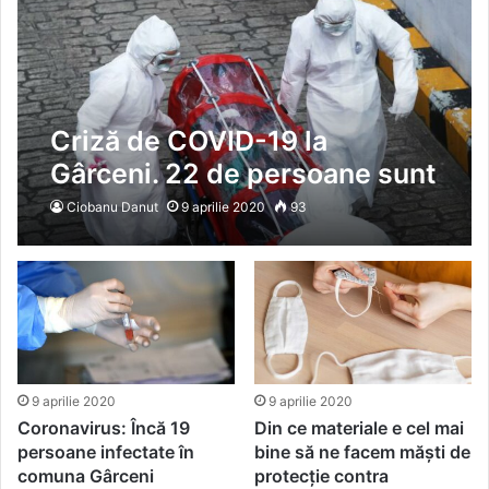
Criză de COVID-19 la
Gârceni. 22 de persoane sunt
infectate cu coronavirus
Ciobanu Danut
9 aprilie 2020
93
9 aprilie 2020
9 aprilie 2020
Coronavirus: Încă 19
Din ce materiale e cel mai
persoane infectate în
bine să ne facem măști de
comuna Gârceni
protecție contra