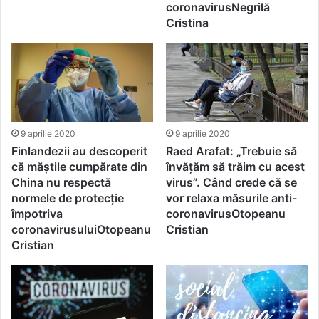
coronavirusNegrilă
Cristina
9 aprilie 2020
9 aprilie 2020
Finlandezii au descoperit
Raed Arafat: „Trebuie să
că măștile cumpărate din
învățăm să trăim cu acest
China nu respectă
virus”. Când crede că se
normele de protecție
vor relaxa măsurile anti-
împotriva
coronavirusOtopeanu
coronavirusuluiOtopeanu
Cristian
Cristian