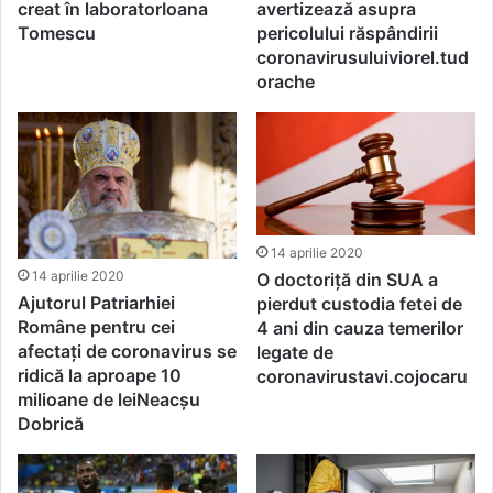
creat în laboratorIoana
avertizează asupra
Tomescu
pericolului răspândirii
coronavirusuluiviorel.tud
orache
14 aprilie 2020
14 aprilie 2020
O doctoriță din SUA a
Ajutorul Patriarhiei
pierdut custodia fetei de
Române pentru cei
4 ani din cauza temerilor
afectați de coronavirus se
legate de
ridică la aproape 10
coronavirustavi.cojocaru
milioane de leiNeacșu
Dobrică