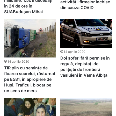
milioane. 1.509 decedați
activității firmelor închise
în 24 de ore în
din cauza COVID
SUABudușan Mihai
14 aprilie 2020
Doi șoferi fără permise în
14 aprilie 2020
regulă, depistați de
TIR plin cu semințe de
polițiștii de frontieră
floarea soarelui, răsturnat
vasluieni în Vama Albița
pe E581, în apropiere de
Huși. Traficul, blocat pe
un sens de mers