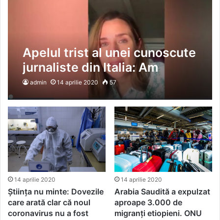
Apelul trist al unei cunoscute
jurnaliste din Italia: Am
coronavirus de o lună. Mi s-a
admin
14 aprilie 2020
57
părut o condamnare fără
apel. VIDEODuca Dan
14 aprilie 2020
14 aprilie 2020
Știința nu minte: Dovezile
Arabia Saudită a expulzat
care arată clar că noul
aproape 3.000 de
coronavirus nu a fost
migranți etiopieni. ONU