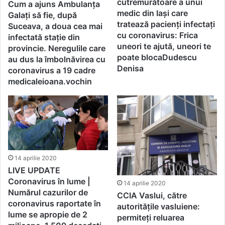
cutremurătoare a unui
Cum a ajuns Ambulanța
medic din Iași care
Galați să fie, după
tratează pacienți infectați
Suceava, a doua cea mai
cu coronavirus: Frica
infectată stație din
uneori te ajută, uneori te
provincie. Neregulile care
poate blocaDudescu
au dus la îmbolnăvirea cu
Denisa
coronavirus a 19 cadre
medicaleioana.vochin
14 aprilie 2020
LIVE UPDATE
Coronavirus în lume |
14 aprilie 2020
Numărul cazurilor de
CCIA Vaslui, către
coronavirus raportate în
autoritățile vasluiene:
lume se apropie de 2
permiteți reluarea