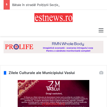
Bătaie în stradă! Polițiștii Secției 2 Poliție Rurală Vaslui au reținut trei bărbați din comuna Solești
M
Zilele Culturale ale Municipiului Vaslui