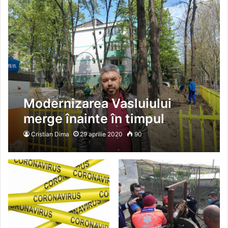
Modernizarea Vasluiului
merge înainte în timpul
pandemiei
Cristian Dima
29 aprilie 2020
90