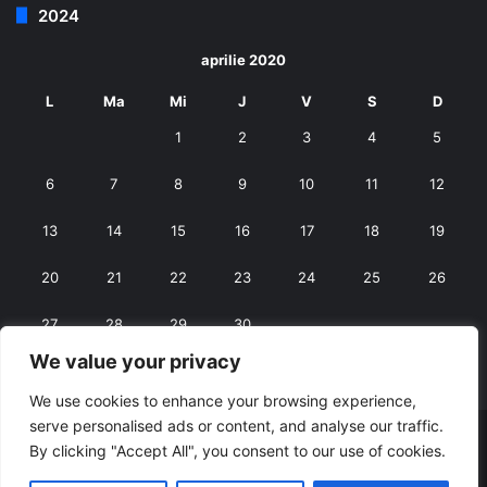
2024
aprilie 2020
L
Ma
Mi
J
V
S
D
1
2
3
4
5
6
7
8
9
10
11
12
13
14
15
16
17
18
19
20
21
22
23
24
25
26
27
28
29
30
We value your privacy
« mart.
mai »
We use cookies to enhance your browsing experience,
serve personalised ads or content, and analyse our traffic.
© Copyright 2026, All Rights Reserved |
RexNet
By clicking "Accept All", you consent to our use of cookies.