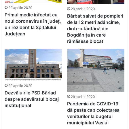
29 aprilie 2020
29 aprilie 2020
Primul medic infectat cu
Bărbat salvat de pompieri
noul coronavirus în județ,
de la 12 metri adâncime,
un rezident la Spitalului
dintr-o fântână din
Județean
Bogdănița în care
rămăsese blocat
29 aprilie 2020
Dezvăluirile PSD Bârlad
29 aprilie 2020
despre adevăratul blocaj
Pandemia de COVID-19
instituțional
dă peste cap colectarea
veniturilor la bugetul
municipiului Vaslui