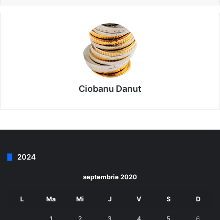
Ciobanu Danut
2024
septembrie 2020
L
Ma
Mi
J
V
S
D
1
2
3
4
5
6