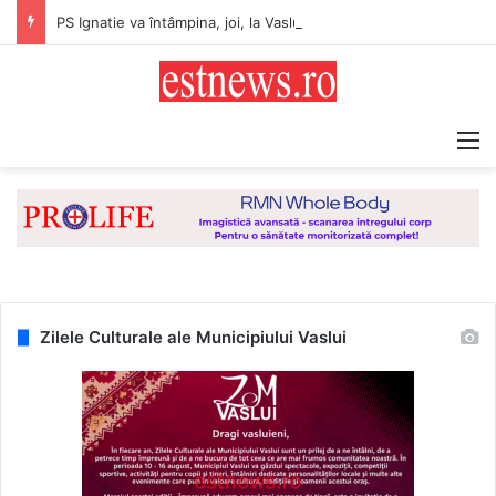
PS Ignatie va întâmpina, joi, la Vaslui, Icoana făcătoare de minuni a Maicii Domnului, de la Mănăstirea Hadâmbu
M
Zilele Culturale ale Municipiului Vaslui