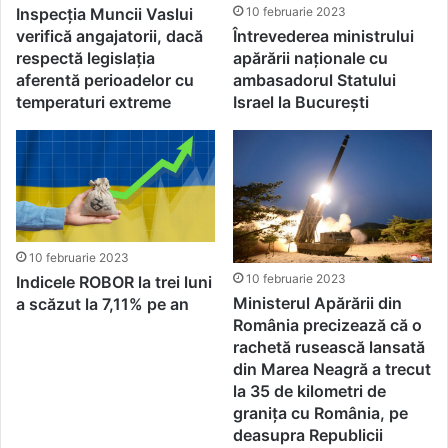
10 februarie 2023
Inspecția Muncii Vaslui
Întrevederea ministrului
verifică angajatorii, dacă
apărării naționale cu
respectă legislația
ambasadorul Statului
aferentă perioadelor cu
Israel la București
temperaturi extreme
10 februarie 2023
10 februarie 2023
Indicele ROBOR la trei luni
Ministerul Apărării din
a scăzut la 7,11% pe an
România precizează că o
rachetă rusească lansată
din Marea Neagră a trecut
la 35 de kilometri de
granița cu România, pe
deasupra Republicii