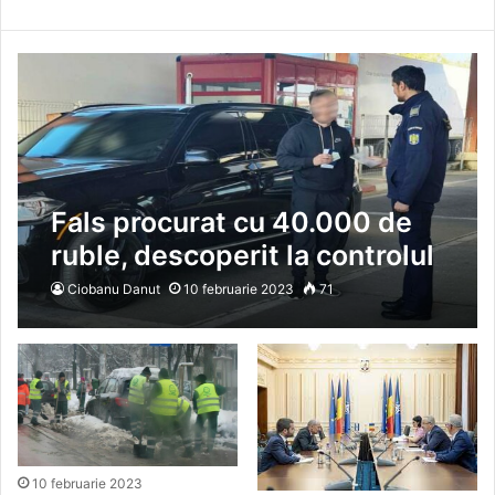
Fals procurat cu 40.000 de
ruble, descoperit la controlul
de frontieră
Ciobanu Danut
10 februarie 2023
71
10 februarie 2023