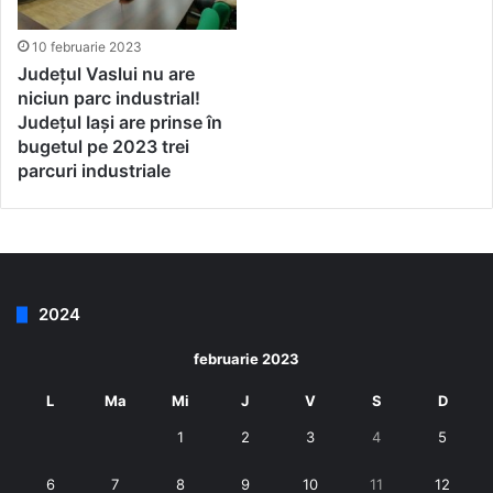
10 februarie 2023
Județul Vaslui nu are
niciun parc industrial!
Județul Iași are prinse în
bugetul pe 2023 trei
parcuri industriale
2024
februarie 2023
L
Ma
Mi
J
V
S
D
1
2
3
4
5
6
7
8
9
10
11
12