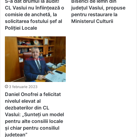
S-a dat drumul la audit!
Biserici de lemn din
CL Vaslui nu înființează o
județul Vaslui, propuse
comisie de anchetă, la
pentru restaurare la
solicitarea fostului șef al
Ministerul Culturii
Poliției Locale
3 februarie 2023
Daniel Onofrei a felicitat
nivelul elevat al
dezbaterilor din CL
Vaslui: „Sunteți un model
pentru alte consilii locale
și chiar pentru consiliul
județean”