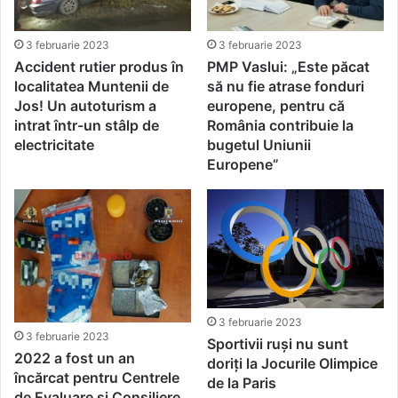
3 februarie 2023
3 februarie 2023
Accident rutier produs în
PMP Vaslui: „Este păcat
localitatea Muntenii de
să nu fie atrase fonduri
Jos! Un autoturism a
europene, pentru că
intrat într-un stâlp de
România contribuie la
electricitate
bugetul Uniunii
Europene”
3 februarie 2023
3 februarie 2023
Sportivii ruși nu sunt
2022 a fost un an
doriți la Jocurile Olimpice
încărcat pentru Centrele
de la Paris
de Evaluare și Consiliere