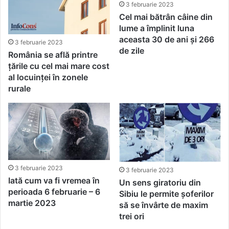
3 februarie 2023
Cel mai bătrân câine din
lume a împlinit luna
aceasta 30 de ani şi 266
3 februarie 2023
de zile
România se află printre
țările cu cel mai mare cost
al locuinței în zonele
rurale
3 februarie 2023
3 februarie 2023
Iată cum va fi vremea în
Un sens giratoriu din
perioada 6 februarie – 6
Sibiu le permite șoferilor
martie 2023
să se învârte de maxim
trei ori