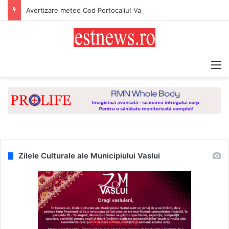
Avertizare meteo Cod Portocaliu! Val de căldură persistent, caniculă și disconfort termic ridicat pentru județul Vaslui
M
Zilele Culturale ale Municipiului Vaslui