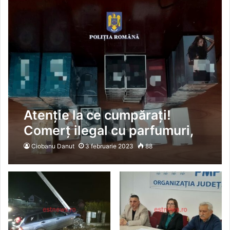
Atenție la ce cumpărați!
Comerț ilegal cu parfumuri,
produse cosmetice și de
Ciobanu Danut
3 februarie 2023
88
înfrumusețare