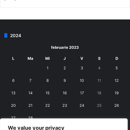
2024
februarie 2023
L
Ma
Mi
J
V
S
D
1
2
3
4
5
6
7
8
9
10
11
12
13
14
15
16
17
18
19
20
21
22
23
24
25
26
27
28
We value your privacy
« ian.
mart. »