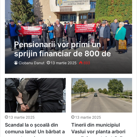
Pensionarii vor primi un
sprijin financiar de 800 de
lei! În județul Vaslui pensia
Ciobanu Danut
13 martie 2025
693
medie este de 2.287 de lei
13 martie 2025
13 martie 2025
Scandal la o școală din
Tinerii din municipiul
comuna Iana! Un bărbat a
Vaslui vor planta arbori