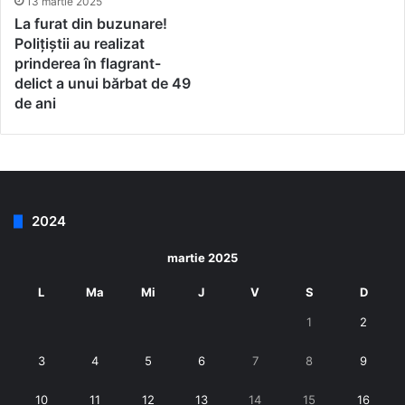
13 martie 2025
La furat din buzunare!
Polițiștii au realizat
prinderea în flagrant-
delict a unui bărbat de 49
de ani
2024
martie 2025
L
Ma
Mi
J
V
S
D
1
2
3
4
5
6
7
8
9
10
11
12
13
14
15
16