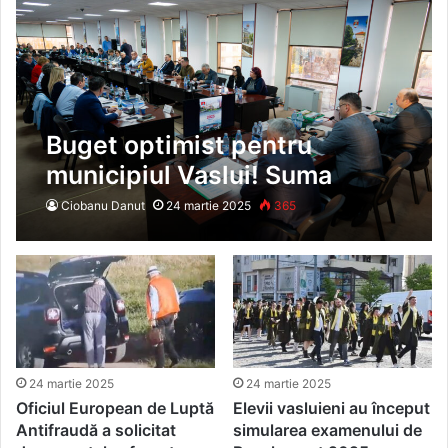
Buget optimist pentru
municipiul Vaslui! Suma
estimată pentru investiții se
Ciobanu Danut
24 martie 2025
365
ridică la 165 de milioane de
lei
24 martie 2025
24 martie 2025
Oficiul European de Luptă
Elevii vasluieni au început
Antifraudă a solicitat
simularea examenului de