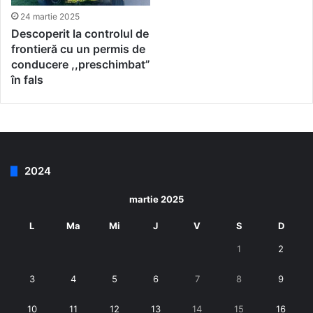
24 martie 2025
Descoperit la controlul de
frontieră cu un permis de
conducere ,,preschimbat”
în fals
2024
martie 2025
L
Ma
Mi
J
V
S
D
1
2
3
4
5
6
7
8
9
10
11
12
13
14
15
16