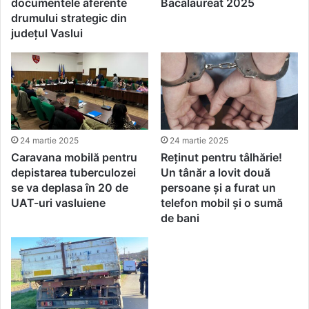
documentele aferente
Bacalaureat 2025
drumului strategic din
județul Vaslui
24 martie 2025
24 martie 2025
Caravana mobilă pentru
Reținut pentru tâlhărie!
depistarea tuberculozei
Un tânăr a lovit două
se va deplasa în 20 de
persoane și a furat un
UAT-uri vasluiene
telefon mobil și o sumă
de bani