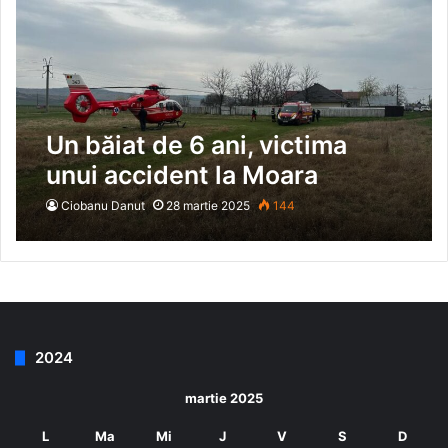
Un băiat de 6 ani, victima
unui accident la Moara
Domnească, transportat de
Ciobanu Danut
28 martie 2025
144
urgență cu elicopterul
SMURD
2024
martie 2025
L
Ma
Mi
J
V
S
D