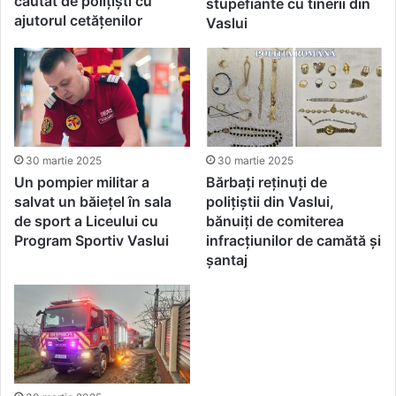
căutat de polițiști cu
stupefiante cu tinerii din
ajutorul cetățenilor
Vaslui
30 martie 2025
30 martie 2025
Un pompier militar a
Bărbați reținuți de
salvat un băiețel în sala
polițiștii din Vaslui,
de sport a Liceului cu
bănuiți de comiterea
Program Sportiv Vaslui
infracțiunilor de camătă și
șantaj