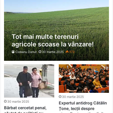
Tot mai multe terenuri
agricole scoase la vânzare!
Comunele fruntașe sunt
Ciobanu Danut
30 martie 2025
173
Pădureni, Dimitrie Cantemir,
Dănești și Berezeni
30 martie 2025
30 martie 2025
Expertul antidrog Cătălin
Bărbat cercetat penal,
Țone, lecții despre