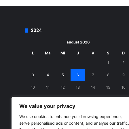
2024
august 2026
L
Ma
Mi
J
V
S
D
1
2
3
4
5
6
7
8
9
10
11
12
13
14
15
16
17
18
19
20
21
22
23
We value your privacy
24
25
26
27
28
29
30
We use cookies to enhance your browsing experience,
serve personalised ads or content, and analyse our traffic.
31