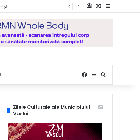
Log In
Random Article
Sidebar
icat pentru județul Vaslui
Facebook
Sidebar
Search for
t
Zilele Culturale ale Municipiului
Vaslui