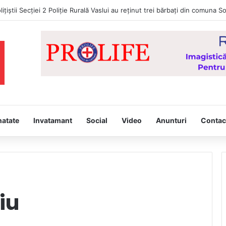
d Portocaliu! Val de căldură persistent, caniculă și disconfort termic rid
natate
Invatamant
Social
Video
Anunturi
Contac
iu