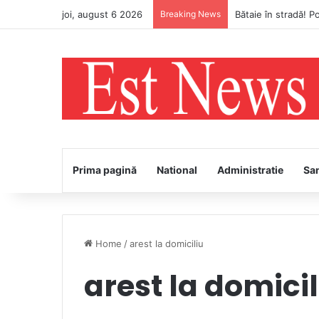
joi, august 6 2026
Breaking News
Avertizare meteo Co
Prima pagină
National
Administratie
Sa
Home
/
arest la domiciliu
arest la domicil