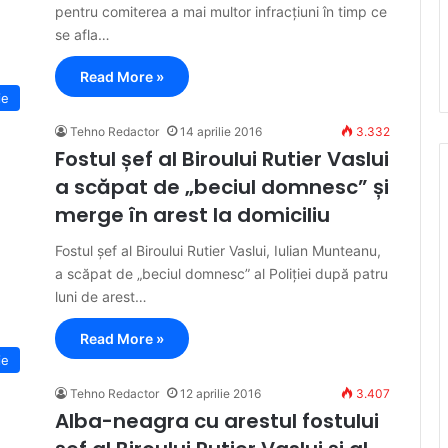
pentru comiterea a mai multor infracțiuni în timp ce
se afla…
Read More »
ie
Tehno Redactor
14 aprilie 2016
3.332
Fostul șef al Biroului Rutier Vaslui
a scăpat de „beciul domnesc” și
merge în arest la domiciliu
Fostul șef al Biroului Rutier Vaslui, Iulian Munteanu,
a scăpat de „beciul domnesc” al Poliției după patru
luni de arest…
Read More »
ie
Tehno Redactor
12 aprilie 2016
3.407
Alba-neagra cu arestul fostului