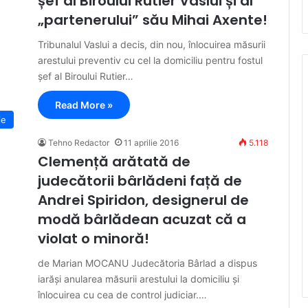
șef al Biroului Rutier Vaslui și al
„partenerului” său Mihai Axente!
Tribunalul Vaslui a decis, din nou, înlocuirea măsurii
arestului preventiv cu cel la domiciliu pentru fostul
șef al Biroului Rutier…
Read More »
ie
Tehno Redactor
11 aprilie 2016
5.118
Clemență arătată de
judecătorii bârlădeni față de
Andrei Spiridon, designerul de
modă bârlădean acuzat că a
violat o minoră!
de Marian MOCANU Judecătoria Bârlad a dispus
iarăși anularea măsurii arestului la domiciliu și
înlocuirea cu cea de control judiciar.…