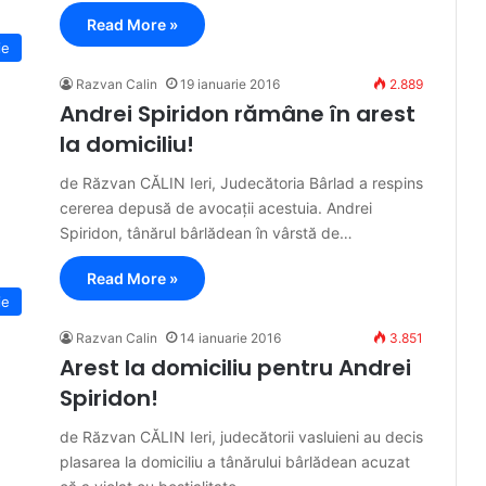
Read More »
ie
Razvan Calin
19 ianuarie 2016
2.889
Andrei Spiridon rămâne în arest
la domiciliu!
de Răzvan CĂLIN Ieri, Judecătoria Bârlad a respins
cererea depusă de avocații acestuia. Andrei
Spiridon, tânărul bârlădean în vârstă de…
Read More »
ie
Razvan Calin
14 ianuarie 2016
3.851
Arest la domiciliu pentru Andrei
Spiridon!
de Răzvan CĂLIN Ieri, judecătorii vasluieni au decis
plasarea la domiciliu a tânărului bârlădean acuzat