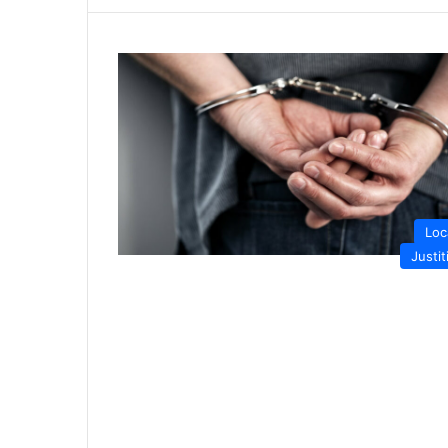
Loc
Justit