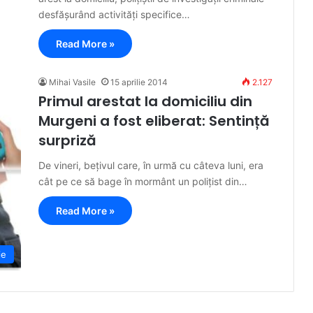
desfășurând activități specifice…
Read More »
Mihai Vasile
15 aprilie 2014
2.127
Primul arestat la domiciliu din
Murgeni a fost eliberat: Sentință
surpriză
De vineri, bețivul care, în urmă cu câteva luni, era
cât pe ce să bage în mormânt un polițist din…
Read More »
ie