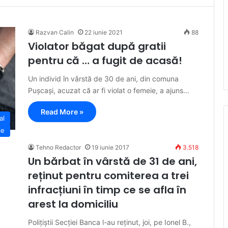
Razvan Calin
22 iunie 2021
88
Violator băgat după gratii
pentru că … a fugit de acasă!
Un individ în vârstă de 30 de ani, din comuna
Pușcași, acuzat că ar fi violat o femeie, a ajuns…
Read More »
al
ie
Tehno Redactor
19 iunie 2017
3.518
Un bărbat în vârstă de 31 de ani,
reținut pentru comiterea a trei
infracțiuni în timp ce se afla în
arest la domiciliu
Polițiștii Secției Banca l-au reținut, joi, pe Ionel B.,