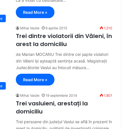
că a violat cu bestialitate…
Read More »
ie
Mihai Vasile
6 aprilie 2015
1.210
Trei dintre violatorii din Văleni, în
arest la domiciliu
de Marian MOCANU Trei dintre cei șapte violatori
din Văleni își așteaptă sentința acasă. Magistrații
Judecătoriei Vaslui au înlocuit măsura…
Read More »
ie
Mihai Vasile
19 septembrie 2014
1.801
Trei vasluieni, arestați la
domiciliu
Trei persoane din județul Vaslui se află în prezent în
arest la domiciliu, polițiștii de investigații criminale