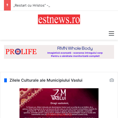
„Restart cu Hristos” – proiect derulat de Asociația Tinerilor Ortodocși Vaslui
M
Zilele Culturale ale Municipiului Vaslui