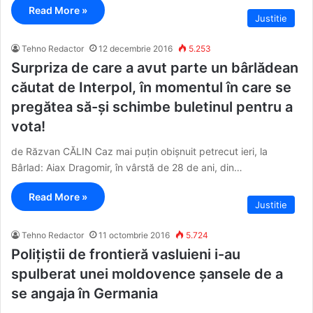
Read More »
Justitie
Tehno Redactor
12 decembrie 2016
5.253
Surpriza de care a avut parte un bârlădean
căutat de Interpol, în momentul în care se
pregătea să-și schimbe buletinul pentru a
vota!
de Răzvan CĂLIN Caz mai puțin obișnuit petrecut ieri, la
Bârlad: Aiax Dragomir, în vârstă de 28 de ani, din…
Read More »
Justitie
Tehno Redactor
11 octombrie 2016
5.724
Polițiștii de frontieră vasluieni i-au
spulberat unei moldovence șansele de a
se angaja în Germania