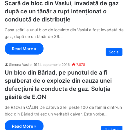
Scară de bloc din Vaslui, invadată de gaz
după ce un tânăr a rupt intenționat o
conductă de distribuție
Casa scării a unui bloc de locuințe din Vaslui a fost invadată de
gaz, după ce un tânăr de 36…
Read More »
Social
Simona Vasile
14 septembrie 2016
7.878
Un bloc din Bârlad, pe punctul de a fi
spulberat de o explozie din cauza unei
defecțiuni la conducta de gaz. Soluția
găsită de E.ON
de Răzvan CĂLIN De câteva zile, peste 100 de familii dintr-un
bloc din Bârlad trăiesc un veritabil calvar. Este vorba…
Read More »
National