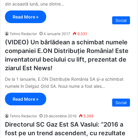
din această lună, una dintre…
Read More »
Social
Tehno Redactor
4 ianuarie 2017
9.331
(VIDEO) Un bârlădean a schimbat numele
companiei E.ON Distribuție România! Este
inventatorul beciului cu lift, prezentat de
ziarul Est News!
De la 1 ianuarie, E.ON Distribuție România SA și-a schimbat
numele în Delgaz Grid SA. Noul nume a fost ales…
Read More »
Social
Tehno Redactor
29 decembrie 2016
5.393
Directorul SC Gaz Est SA Vaslui: ”2016 a
fost pe un trend ascendent, cu rezultate