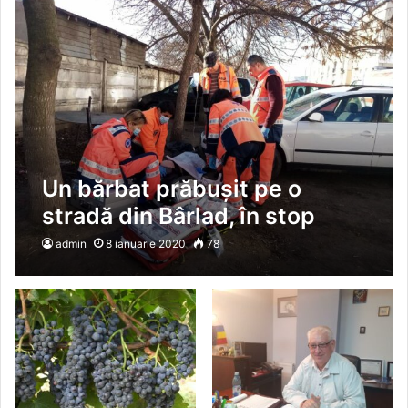
Un bărbat prăbușit pe o
stradă din Bârlad, în stop
cardio respirator
admin
8 ianuarie 2020
78