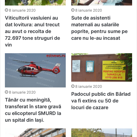
8 ianuarie 2020
8 ianuarie 2020
Viticultorii vasluieni au
Sute de asistenti
dat lovitura: anul trecut
maternali au salariile
au avut o recolta de
poprite, pentru sume pe
72.697 tone struguri de
care nu le-au incasat
vin
8 ianuarie 2020
8 ianuarie 2020
Padocul public din Bârlad
Tânăr cu meningită,
va fi extins cu 50 de
transferat în stare gravă
locuri de cazare
cu elicopterul SMURD la
un spital din Iași.