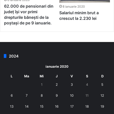
62.000 de pensionari din
8 ianuarie 2020
județ își vor primi
Salariul minim brut a
drepturile bănești de la
crescut la 2.230 lei
poștași de pe 9 ianuarie.
2024
ianuarie 2020
L
Ma
Mi
J
V
S
D
1
2
3
4
5
6
7
8
9
10
11
12
13
14
15
16
17
18
19