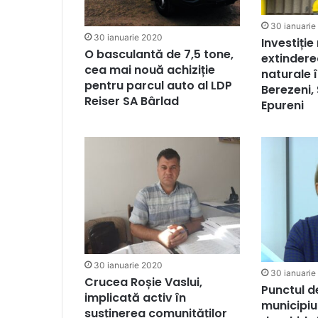
30 ianuarie
30 ianuarie 2020
Investiție
O basculantă de 7,5 tone,
extindere
cea mai nouă achiziție
naturale î
pentru parcul auto al LDP
Berezeni, 
Reiser SA Bârlad
Epureni
30 ianuarie 2020
30 ianuarie
Crucea Roșie Vaslui,
Punctul de
implicată activ în
municipiul
susținerea comunităților