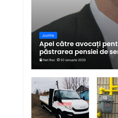
Justitie
Apel către avocați pentr
păstrarea pensiei de ser
Net Rex
30 ianuarie 2020