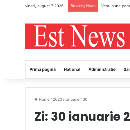
vineri, august 7 2026
Breaking News
Prima pagină
National
Administratie
Sa
Home
/
2020
/
ianuarie
/
30
Zi:
30 ianuarie 