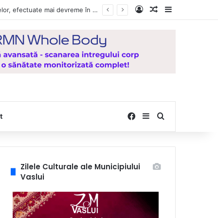
Log In
Random Article
Sidebar
Vești bune pentru zeci de mii de vasluieni! Plățile alocațiilor, indemnizațiilor și stimulentelor, efectuate mai devreme în luna august 2026
Facebook
Sidebar
Search for
t
Zilele Culturale ale Municipiului
Vaslui