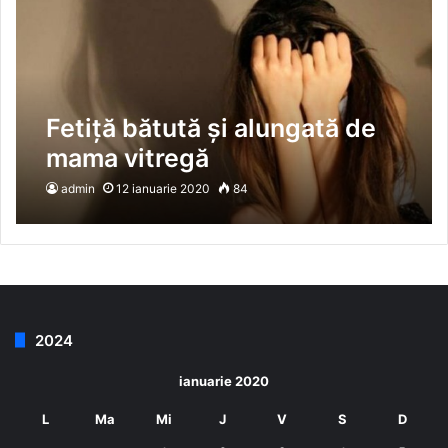
Fetiță bătută și alungată de
mama vitregă
admin
12 ianuarie 2020
84
2024
ianuarie 2020
L
Ma
Mi
J
V
S
D