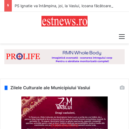
PS Ignatie va întâmpina, joi, la Vaslui, Icoana făcătoare de minuni a Maicii Domnului, de la Mănăstirea Hadâmbu
M
Zilele Culturale ale Municipiului Vaslui