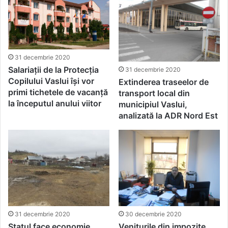
31 decembrie 2020
Salariații de la Protecția
31 decembrie 2020
Copilului Vaslui își vor
Extinderea traseelor de
primi tichetele de vacanță
transport local din
la începutul anului viitor
municipiul Vaslui,
analizată la ADR Nord Est
31 decembrie 2020
30 decembrie 2020
Statul face economie.
Veniturile din impozite