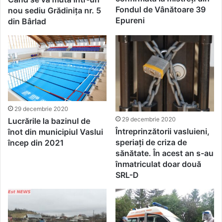
Fondul de Vânătoare 39
nou sediu Grădinița nr. 5
Epureni
din Bârlad
29 decembrie 2020
29 decembrie 2020
Lucrările la bazinul de
Întreprinzătorii vasluieni,
înot din municipiul Vaslui
speriați de criza de
încep din 2021
sănătate. În acest an s-au
înmatriculat doar două
SRL-D