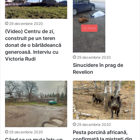
29 decembrie 2020
(Video) Centru de zi,
construit pe un teren
donat de o bârlădeancă
generoasă. Interviu cu
29 decembrie 2020
Victoria Rudi
Sinucidere în prag de
Revelion
29 decembrie 2020
Pesta porcină africană,
29 decembrie 2020
confirmată la mistreți din
Când se va muta într-un