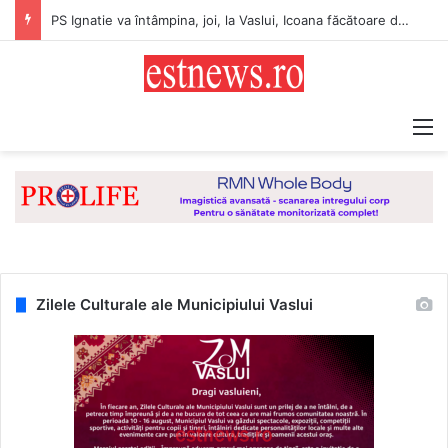
PS Ignatie va întâmpina, joi, la Vaslui, Icoana făcătoare de minuni a Maicii Domnului, de la Mănăstirea Hadâmbu
M
Zilele Culturale ale Municipiului Vaslui