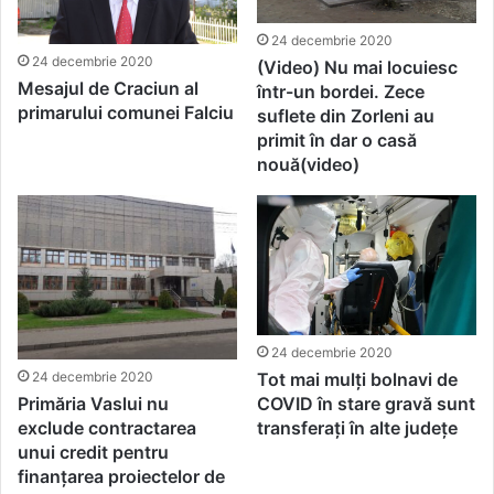
24 decembrie 2020
24 decembrie 2020
(Video) Nu mai locuiesc
Mesajul de Craciun al
într-un bordei. Zece
primarului comunei Falciu
suflete din Zorleni au
primit în dar o casă
nouă(video)
24 decembrie 2020
24 decembrie 2020
Tot mai mulți bolnavi de
Primăria Vaslui nu
COVID în stare gravă sunt
exclude contractarea
transferați în alte județe
unui credit pentru
finanțarea proiectelor de