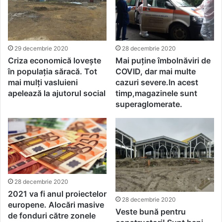
29 decembrie 2020
28 decembrie 2020
Criza economică lovește
Mai puține îmbolnăviri de
în populația săracă. Tot
COVID, dar mai multe
mai mulți vasluieni
cazuri severe.In acest
apelează la ajutorul social
timp,magazinele sunt
superaglomerate.
28 decembrie 2020
2021 va fi anul proiectelor
28 decembrie 2020
europene. Alocări masive
Veste bună pentru
de fonduri către zonele