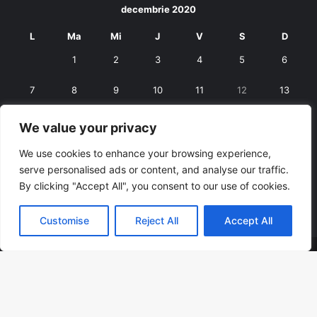
decembrie 2020
L
Ma
Mi
J
V
S
D
1
2
3
4
5
6
7
8
9
10
11
12
13
14
15
16
17
18
19
20
We value your privacy
21
22
23
24
25
26
27
We use cookies to enhance your browsing experience,
serve personalised ads or content, and analyse our traffic.
28
29
30
31
By clicking "Accept All", you consent to our use of cookies.
« nov.
ian. »
Customise
Reject All
Accept All
© Copyright 2026, All Rights Reserved |
RexNet
Facebook
B