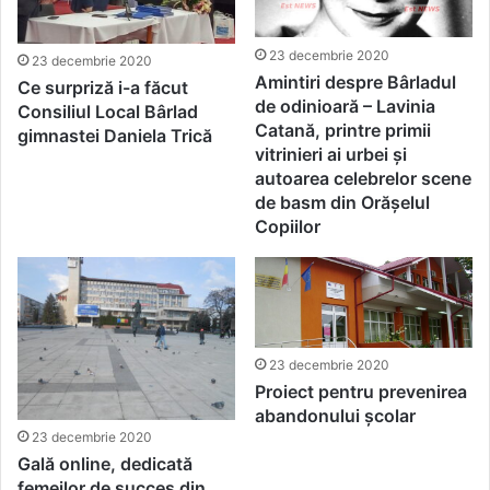
23 decembrie 2020
23 decembrie 2020
Amintiri despre Bârladul
Ce surpriză i-a făcut
de odinioară – Lavinia
Consiliul Local Bârlad
Catană, printre primii
gimnastei Daniela Trică
vitrinieri ai urbei și
autoarea celebrelor scene
de basm din Orășelul
Copiilor
23 decembrie 2020
Proiect pentru prevenirea
abandonului școlar
23 decembrie 2020
Gală online, dedicată
femeilor de succes din