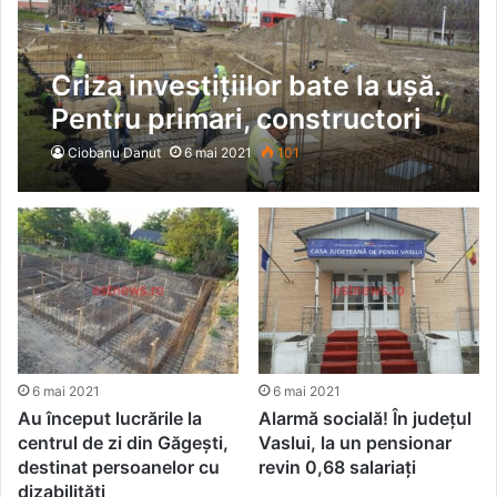
Criza investițiilor bate la ușă.
Pentru primari, constructori
și proiectanți 2021 va fi un an
Ciobanu Danut
6 mai 2021
101
compromis!
6 mai 2021
6 mai 2021
Au început lucrările la
Alarmă socială! În județul
centrul de zi din Găgești,
Vaslui, la un pensionar
destinat persoanelor cu
revin 0,68 salariaţi
dizabilități