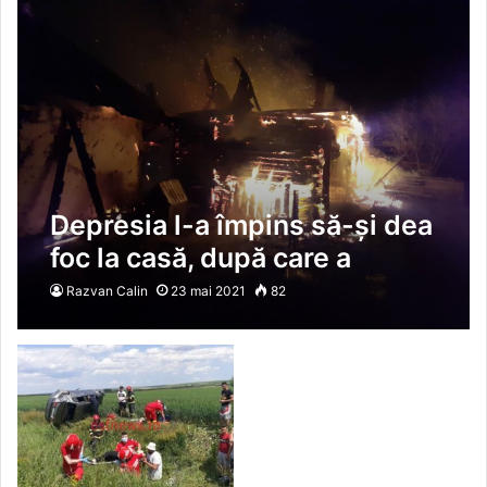
Depresia l-a împins să-și dea
foc la casă, după care a
încercat să-și curme zilele!
Razvan Calin
23 mai 2021
82