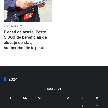
25 mai 2021
Plecați de acasă! Peste
5.000 de beneficiari de
alocații de stat,
suspendați de la plată
2024
mai 2021
L
Ma
Mi
J
V
S
D
1
2