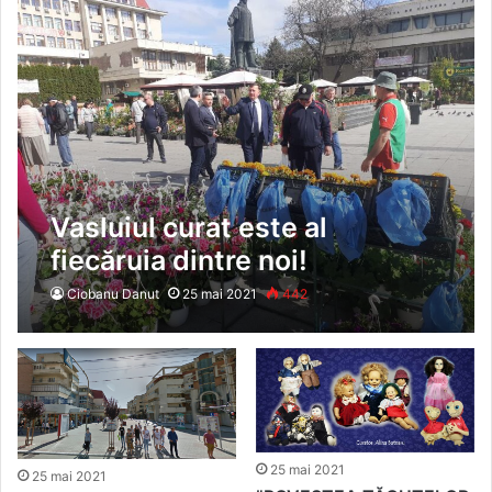
Vasluiul curat este al
fiecăruia dintre noi!
Ciobanu Danut
25 mai 2021
442
25 mai 2021
25 mai 2021