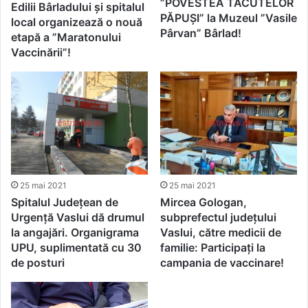
”POVESTEA TĂCUTELOR
Edilii Bârladului și spitalul
PĂPUŞI” la Muzeul ”Vasile
local organizează o nouă
Pârvan” Bârlad!
etapă a ”Maratonului
Vaccinării”!
25 mai 2021
25 mai 2021
Spitalul Județean de
Mircea Gologan,
Urgență Vaslui dă drumul
subprefectul județului
la angajări. Organigrama
Vaslui, către medicii de
UPU, suplimentată cu 30
familie: Participați la
de posturi
campania de vaccinare!