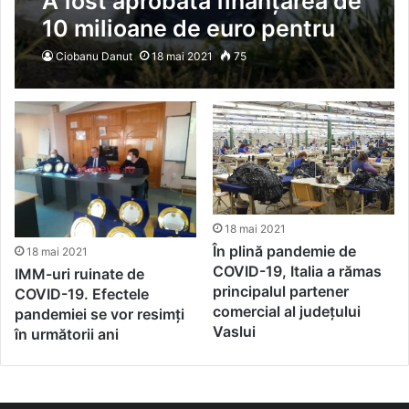
A fost aprobată finanțarea de
10 milioane de euro pentru
modernizarea sistemului de
Ciobanu Danut
18 mai 2021
75
irigații din Albița-Fălciu
18 mai 2021
În plină pandemie de
18 mai 2021
COVID-19, Italia a rămas
IMM-uri ruinate de
principalul partener
COVID-19. Efectele
comercial al județului
pandemiei se vor resimți
Vaslui
în următorii ani