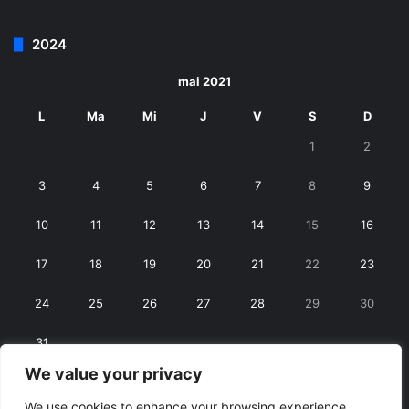
2024
mai 2021
L
Ma
Mi
J
V
S
D
1
2
3
4
5
6
7
8
9
10
11
12
13
14
15
16
17
18
19
20
21
22
23
24
25
26
27
28
29
30
31
We value your privacy
« apr.
iun. »
We use cookies to enhance your browsing experience,