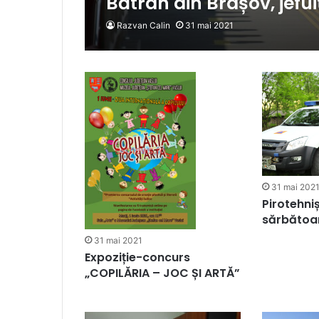
Bătrân din Brașov, jefui
Razvan Calin
31 mai 2021
31 mai 202
Pirotehniș
sărbătoa
31 mai 2021
Expoziție-concurs
„COPILĂRIA – JOC ȘI ARTĂ”