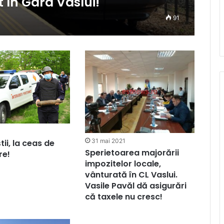
t în Gara Vaslui!
91
1
31 mai 2021
tii, la ceas de
Sperietoarea majorării
re!
impozitelor locale,
vânturată în CL Vaslui.
Vasile Pavăl dă asigurări
că taxele nu cresc!