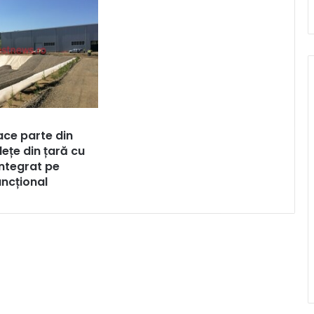
1
face parte din
dețe din țară cu
integrat pe
uncțional