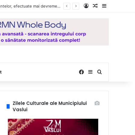
Log In
Random Article
Sidebar
Vești bune pentru zeci de mii de vasluieni! Plățile alocațiilor, indemnizațiilor și stimulentelor, efectuate mai devreme în luna august 2026
Facebook
Sidebar
Search for
t
Zilele Culturale ale Municipiului
Vaslui