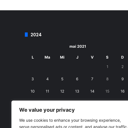
2024
mai 2021
L
Ma
Mi
J
V
S
D
1
2
3
4
5
6
7
8
9
10
11
12
13
14
15
16
17
18
19
20
21
22
23
We value your privacy
24
25
26
27
28
29
30
We use cookies to enhance your browsing experience,
serve personalised ads or content, and analyse our traffic.
31