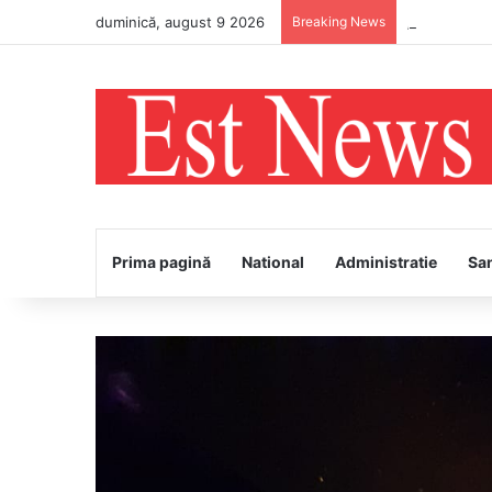
duminică, august 9 2026
Breaking News
„Restart cu 
Prima pagină
National
Administratie
Sa