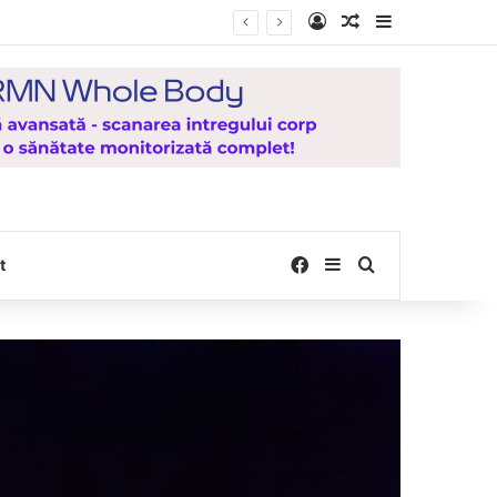
Log In
Random Article
Sidebar
Facebook
Sidebar
Search for
t