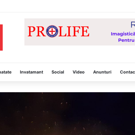
Hristos” – proiect derulat de Asociația Tinerilor Ortodocși Vaslui
natate
Invatamant
Social
Video
Anunturi
Contac