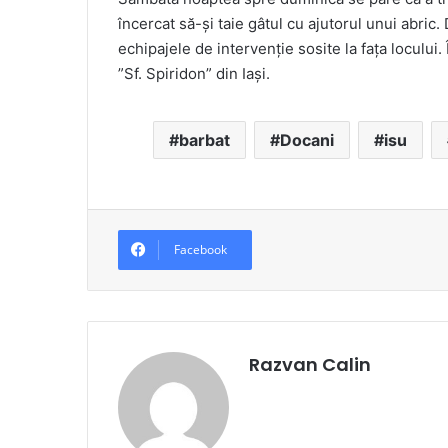
încercat să-și taie gâtul cu ajutorul unui abric. D
echipajele de intervenție sosite la fața locului. 
”Sf. Spiridon” din Iași.
barbat
Docani
isu
Facebook
Razvan Calin