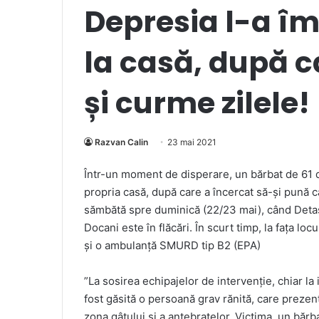
Depresia l-a îm
la casă, după c
și curme zilele!
Razvan Calin
23 mai 2021
Într-un moment de disperare, un bărbat de 61 de
propria casă, după care a încercat să-și pună c
sămbătă spre duminică (22/23 mai), când Detaș
Docani este în flăcări. În scurt timp, la fața l
și o ambulanță SMURD tip B2 (EPA)
”La sosirea echipajelor de intervenție, chiar la 
fost găsită o persoană grav rănită, care prezen
zona gâtului și a antebrațelor. Victima, un bărb