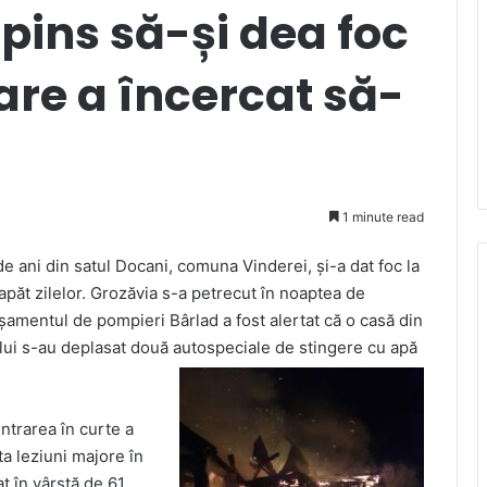
pins să-și dea foc
are a încercat să-
1 minute read
 ani din satul Docani, comuna Vinderei, și-a dat foc la
apăt zilelor. Grozăvia s-a petrecut în noaptea de
amentul de pompieri Bârlad a fost alertat că o casă din
ocului s-au deplasat două autospeciale de stingere cu apă
intrarea în curte a
ta leziuni majore în
at în vârstă de 61