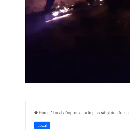
Home
/
Local
/
Depresia l-a împins să-și dea foc la
Local