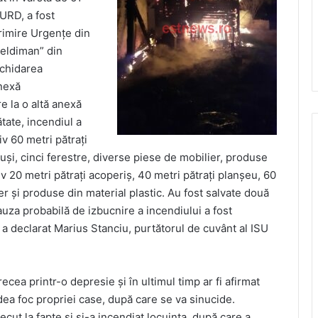
URD, a fost
Primire Urgențe din
Beldiman” din
ichidarea
anexă
e la o altă anexă
tate, incendiul a
iv 60 metri pătrați
uși, cinci ferestre, diverse piese de mobilier, produse
 20 metri pătrați acoperiș, 40 metri pătrați planșeu, 60
er și produse din material plastic. Au fost salvate două
za probabilă de izbucnire a incendiului a fost
 a declarat Marius Stanciu, purtătorul de cuvânt al ISU
recea printr-o depresie și în ultimul timp ar fi afirmat
 dea foc propriei case, după care se va sinucide.
ut la fapte și și-a incendiat locuința, după care a