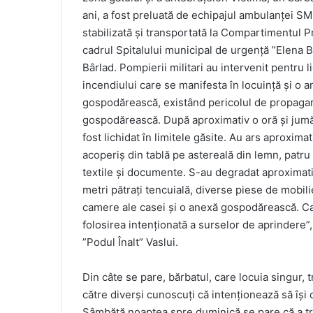
ani, a fost preluată de echipajul ambulanței SM
stabilizată și transportată la Compartimentul 
cadrul Spitalului municipal de urgență ”Elena 
Bârlad. Pompierii militari au intervenit pentru l
incendiului care se manifesta în locuință și o 
gospodărească, existând pericolul de propagar
gospodărească. După aproximativ o oră și jumă
fost lichidat în limitele găsite. Au ars aproximat
acoperiș din tablă pe astereală din lemn, patru 
textile și documente. S-au degradat aproximativ
metri pătrați tencuială, diverse piese de mobili
camere ale casei și o anexă gospodărească. Cau
folosirea intenționată a surselor de aprindere”,
”Podul Înalt” Vaslui.
Din câte se pare, bărbatul, care locuia singur, t
către diverși cunoscuți că intenționează să își
Sâmbătă noaptea spre duminică se pare că a trec