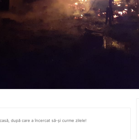
 casă, după care a încercat să-și curme zilele!