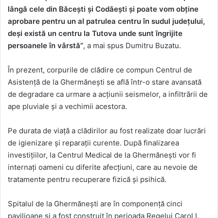
lângă cele din Băcești și Codăești și poate vom obține
aprobare pentru un al patrulea centru în sudul județului,
deși există un centru la Tutova unde sunt îngrijite
persoanele în vârstă”
, a mai spus Dumitru Buzatu.
În prezent, corpurile de clădire ce compun Centrul de
Asistență de la Ghermănești se află într-o stare avansată
de degradare ca urmare a acțiunii seismelor, a infiltrării de
ape pluviale și a vechimii acestora.
Pe durata de viață a clădirilor au fost realizate doar lucrări
de igienizare și reparații curente. După finalizarea
investițiilor, la Centrul Medical de la Ghermănești vor fi
internați oameni cu diferite afecțiuni, care au nevoie de
tratamente pentru recuperare fizică și psihică.
Spitalul de la Ghermăneşti are în componență cinci
pavilioane și a fost construit în perioada Regelui Carol I.