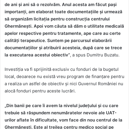
de ani și ani să o rezolvăm. Anul acesta am făcut pași
importanți, am elaborat toate documentațiile și urmează
să organizăm licitația pentru construcția centrului
Ghermănești. Apoi vom căuta să dăm o utilitate medicală
apelor respective pentru tratamente, ape care au certe
calități terapeutice. Suntem pe parcursul elaborării
documentațiilor și atribuirii acesteia, după care se trece
la executarea acestui obiectiv”
, a spus Dumitru Buzatu.
Investiția va fi sprijinită exclusiv cu fonduri de la bugetul
local, deoarece nu există vreu program de finanțare pentru
a realiza un astfel de obiectiv și nici Guvernul României nu
alocă fonduri pentru aceste lucrări.
„Din banii pe care îi avem la nivelul județului și cu care
trebuie să răspundem nenumăratelor nevoie ale UAT-
urilor aflate în dificultate, vom face din nou centrul de la
Ghermănești. Este al treilea centru medico social pe