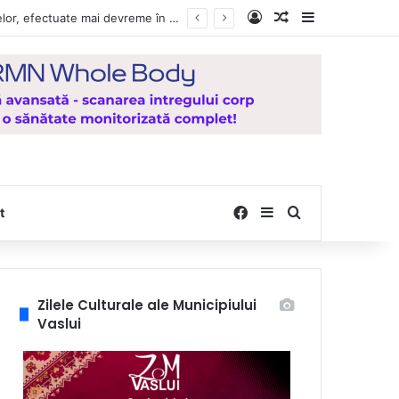
Log In
Random Article
Sidebar
Vești bune pentru zeci de mii de vasluieni! Plățile alocațiilor, indemnizațiilor și stimulentelor, efectuate mai devreme în luna august 2026
Facebook
Sidebar
Search for
t
Zilele Culturale ale Municipiului
Vaslui