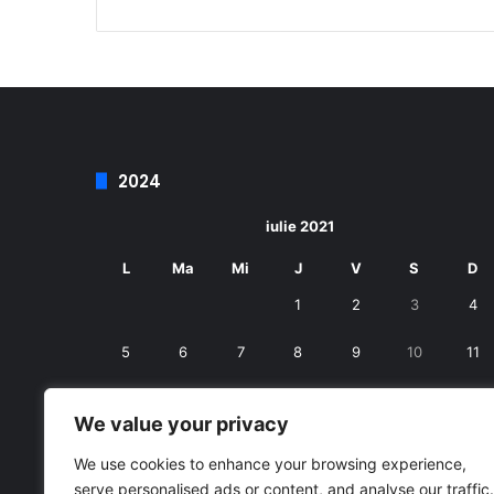
2024
iulie 2021
L
Ma
Mi
J
V
S
D
1
2
3
4
5
6
7
8
9
10
11
12
13
14
15
16
17
18
We value your privacy
19
20
21
22
23
24
25
We use cookies to enhance your browsing experience,
serve personalised ads or content, and analyse our traffic.
26
27
28
29
30
31