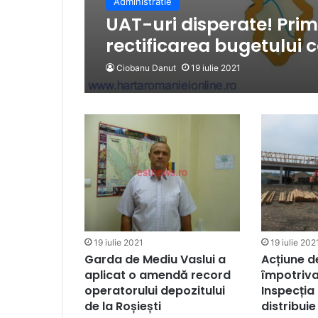
Administratie
UAT-uri disperate! Prim
rectificarea bugetului c
Ciobanu Danut
19 iulie 2021
19 iulie 2021
19 iulie 202
Garda de Mediu Vaslui a
Acțiune d
aplicat o amendă record
împotriva
operatorului depozitului
Inspecția
de la Roșiești
distribuie