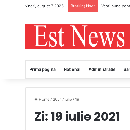
vineri, august 7 2026
Breaking News
Prima pagină
National
Administratie
Sa
Home
/
2021
/
iulie
/
19
Zi:
19 iulie 2021