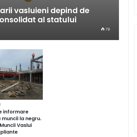
arii vasluieni depind de
onsolidat al statului
79
1
e informare
 muncii la negru.
 Muncii Vaslui
 pliante