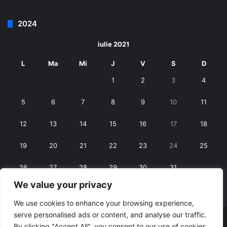
2024
iulie 2021
L
Ma
Mi
J
V
S
D
1
2
3
4
5
6
7
8
9
10
11
12
13
14
15
16
17
18
19
20
21
22
23
24
25
26
27
28
29
30
31
We value your privacy
« iun.
aug. »
We use cookies to enhance your browsing experience,
serve personalised ads or content, and analyse our traffic.
© Copyright 2026, All Rights Reserved |
RexNet
By clicking "Accept All", you consent to our use of cookies.