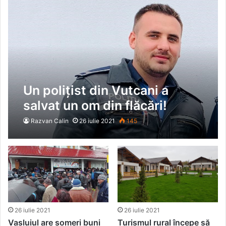
Un polițist din Vutcani a
salvat un om din flăcări!
Razvan Calin
26 iulie 2021
145
26 iulie 2021
26 iulie 2021
Vasluiul are șomeri buni
Turismul rural începe să