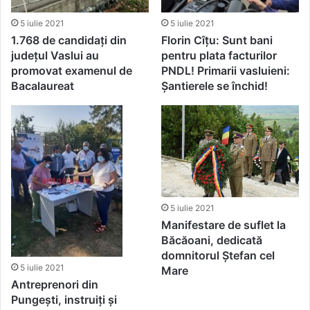
5 iulie 2021
5 iulie 2021
1.768 de candidați din
Florin Cîțu: Sunt bani
județul Vaslui au
pentru plata facturilor
promovat examenul de
PNDL! Primarii vasluieni:
Bacalaureat
Șantierele se închid!
5 iulie 2021
Manifestare de suflet la
Băcăoani, dedicată
domnitorul Ștefan cel
5 iulie 2021
Mare
Antreprenori din
Pungești, instruiți și