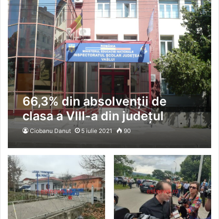
66,3% din absolvenții de
clasa a VIII-a din județul
Vaslui au trecut de Evaluarea
Ciobanu Danut
5 iulie 2021
90
Națională