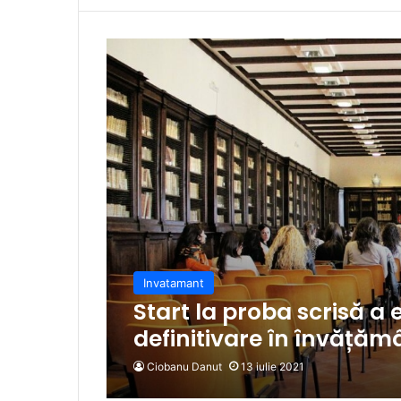
Invatamant
Start la proba scrisă a
definitivare în învățăm
Ciobanu Danut
13 iulie 2021