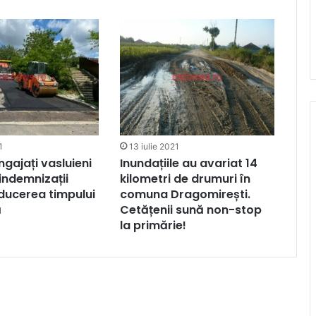
1
13 iulie 2021
ngajați vasluieni
Inundațiile au avariat 14
 indemnizații
kilometri de drumuri în
ducerea timpului
comuna Dragomirești.
ă
Cetățenii sună non-stop
la primărie!