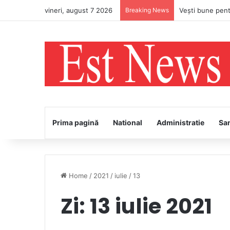
vineri, august 7 2026
Breaking News
Prima pagină
National
Administratie
Sa
Home
/
2021
/
iulie
/
13
Zi:
13 iulie 2021