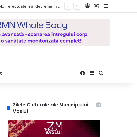
Log In
Random Article
Sidebar
Vești bune pentru zeci de mii de vasluieni! Plățile alocațiilor, indemnizațiilor și stimulentelor, efectuate mai devreme în luna august 2026
Facebook
Sidebar
Search for
t
Zilele Culturale ale Municipiului
Vaslui