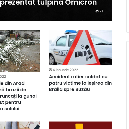
prezentat tulpina Omicron
71
4 ianuarie 2022
Accident rutier soldat cu
2022
patru victime la ieșirea din
le din Arad
Brăila spre Buzău
ă brazii de
runcați la gunoi
st pentru
ea solului