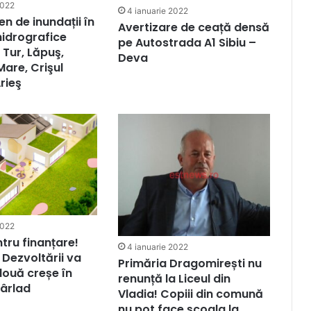
2022
4 ianuarie 2022
n de inundații în
Avertizare de ceață densă
hidrografice
pe Autostrada A1 Sibiu –
, Tur, Lăpuş,
Deva
are, Crişul
rieş
2022
tru finanțare!
4 ianuarie 2022
 Dezvoltării va
Primăria Dragomirești nu
două creșe în
renunță la Liceul din
Bârlad
Vladia! Copiii din comună
nu pot face școala la