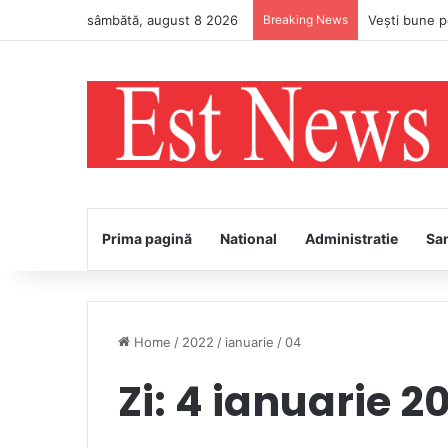
sâmbătă, august 8 2026
Breaking News
PS Ignatie v
Prima pagină
National
Administratie
Sa
Home
/
2022
/
ianuarie
/
04
Zi:
4 ianuarie 2