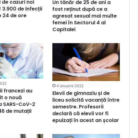
 de cazuri noi
Un tânăr de 25 de ani a
 3.900 de infecții
fost reținut după ce a
e 24 de ore
agresat sexual mai multe
femei în Sectorul 4 al
Capitalei
2022
4 ianuarie 2022
ii francezi au
Elevii de gimnaziu și de
it o nouă
liceu solicită vacanță între
 a SARS-CoV-2
semestre. Profesorii
46 de mutații
declară că elevii vor fi
epuizați în acest an școlar