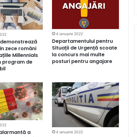
4 ianuarie 2022
2022
Departamentului pentru
u demonstrează
Situații de Urgență scoate
in zece români
la concurs mai multe
țiile Millennials
posturi pentru angajare
un program de
bil
2022
 alarmantă a
4 ianuarie 2022