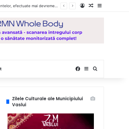
Log In
Random Article
Sidebar
, de la Mănăstirea Hadâmbu
Facebook
Sidebar
Search for
t
Zilele Culturale ale Municipiului
Vaslui