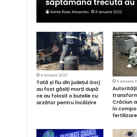
săptămâna trecută au 
Axinte Radu Alexandru
4 ianuarie 2022
4 ianuarie 2022
4 ianuarie 
Tată și fiu din județul Gorj
Autorități
au fost găsiți morți după
transform
ce au folosit o butelie cu
Crăciun a
arzător pentru încălzire
în compo
fertilizar