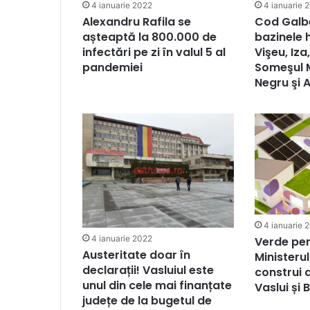
4 ianuarie 2022
4 ianuarie 
Alexandru Rafila se
Cod Galbe
așteaptă la 800.000 de
bazinele 
infectări pe zi în valul 5 al
Vişeu, Iza
pandemiei
Someşul M
Negru şi A
4 ianuarie 
4 ianuarie 2022
Verde pen
Austeritate doar în
Ministerul
declarații! Vasluiul este
construi 
unul din cele mai finanțate
Vaslui și 
județe de la bugetul de