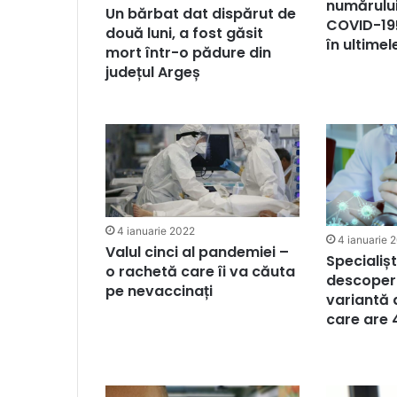
numărului
Un bărbat dat dispărut de
COVID-19!
două luni, a fost găsit
în ultimel
mort într-o pădure din
județul Argeș
4 ianuarie 2022
4 ianuarie 
Valul cinci al pandemiei –
Specialișt
o rachetă care îi va căuta
descoper
pe nevaccinați
variantă
care are 