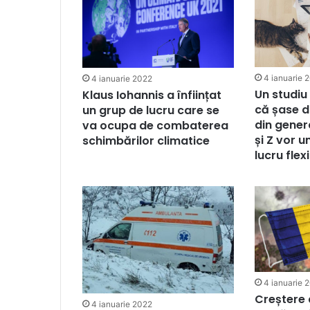
4 ianuarie 
4 ianuarie 2022
Un studi
Klaus Iohannis a înființat
că șase d
un grup de lucru care se
din genera
va ocupa de combaterea
și Z vor 
schimbărilor climatice
lucru flexi
4 ianuarie 
Creștere
4 ianuarie 2022