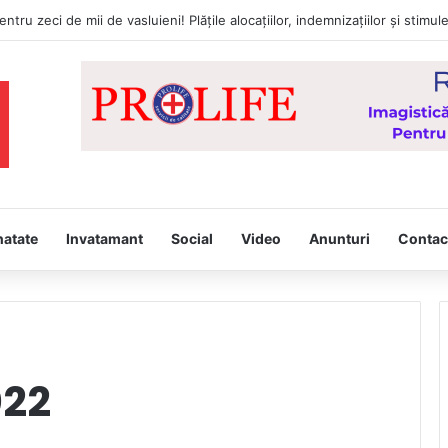
a întâmpina, joi, la Vaslui, Icoana făcătoare de minuni a Maicii Domnului
natate
Invatamant
Social
Video
Anunturi
Contac
022