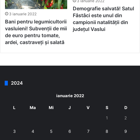
3 ianuarie 2022
Demografie salvată! Satul
3 ianuarie 2022
Fâstâci este unul din
Bani pentru legumicultorii
campionii natalității din
vasluieni! Subvenții de mii
județul Vaslui
de euro pentru tomate,
ardei, castraveți și salată
2024
ianuarie 2022
L
Ma
Mi
J
V
S
D
1
2
3
4
5
6
7
8
9