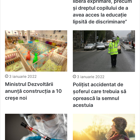
liberă exprimare, precum
și dreptul copilului de a
avea acces la educație
lipsită de discriminare”
3 ianuarie 2022
3 ianuarie 2022
Ministrul Dezvoltării
Polițist accidentat de
anunță construcția a 10
șoferul care trebuia să
creșe noi
oprească la semnul
acestuia