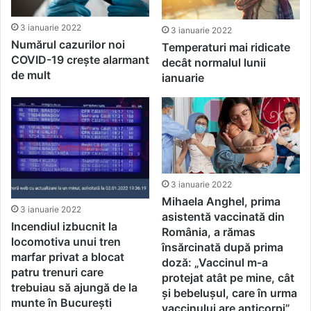
3 ianuarie 2022
3 ianuarie 2022
Numărul cazurilor noi
Temperaturi mai ridicate
COVID-19 crește alarmant
decât normalul lunii
de mult
ianuarie
3 ianuarie 2022
Mihaela Anghel, prima
3 ianuarie 2022
asistentă vaccinată din
Incendiul izbucnit la
România, a rămas
locomotiva unui tren
însărcinată după prima
marfar privat a blocat
doză: „Vaccinul m-a
patru trenuri care
protejat atât pe mine, cât
trebuiau să ajungă de la
și bebelușul, care în urma
munte în București
vaccinului are anticorpi”