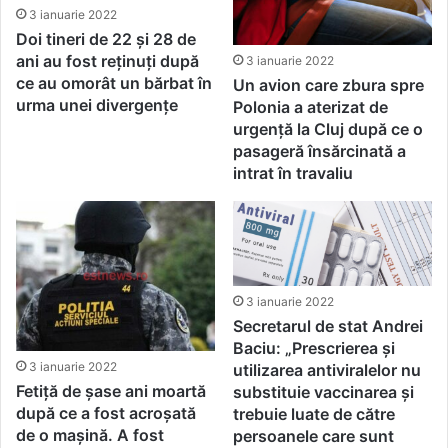
3 ianuarie 2022
Doi tineri de 22 și 28 de
ani au fost reținuți după
3 ianuarie 2022
ce au omorât un bărbat în
Un avion care zbura spre
urma unei divergențe
Polonia a aterizat de
urgență la Cluj după ce o
pasageră însărcinată a
intrat în travaliu
3 ianuarie 2022
Secretarul de stat Andrei
Baciu: „Prescrierea şi
3 ianuarie 2022
utilizarea antiviralelor nu
Fetiță de șase ani moartă
substituie vaccinarea şi
după ce a fost acroșată
trebuie luate de către
de o mașină. A fost
persoanele care sunt