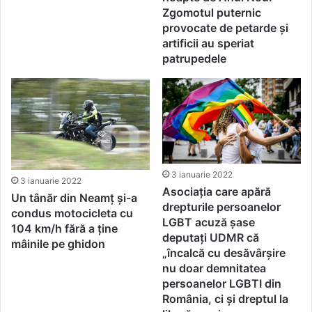
Zgomotul puternic
provocate de petarde și
artificii au speriat
patrupedele
3 ianuarie 2022
3 ianuarie 2022
Asociația care apără
Un tânăr din Neamț și-a
drepturile persoanelor
condus motocicleta cu
LGBT acuză șase
104 km/h fără a ține
deputați UDMR că
mâinile pe ghidon
„încalcă cu desăvârșire
nu doar demnitatea
persoanelor LGBTI din
România, ci și dreptul la