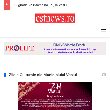
PS Ignatie va întâmpina, joi, la Vaslui, Icoana făcătoare de minuni a Maicii Domnului, de la Mănăstirea Hadâmbu
M
Zilele Culturale ale Municipiului Vaslui