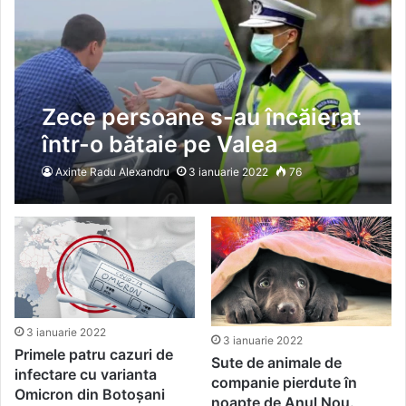
Zece persoane s-au încăierat
într-o bătaie pe Valea
Prahovei. Mărul discordiei:
Axinte Radu Alexandru
3 ianuarie 2022
76
acordarea priorității de
trecere în trafic
3 ianuarie 2022
3 ianuarie 2022
Primele patru cazuri de
Sute de animale de
infectare cu varianta
companie pierdute în
Omicron din Botoșani
noapte de Anul Nou.