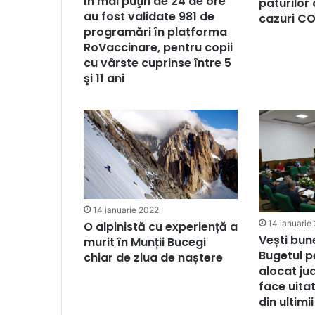
În mai puţin de 24 de ore
paturilor
au fost validate 981 de
cazuri CO
programări în platforma
RoVaccinare, pentru copii
cu vârste cuprinse între 5
şi 11 ani
14 ianuarie 2022
14 ianuarie
O alpinistă cu experiență a
Vești bun
murit în Munții Bucegi
Bugetul p
chiar de ziua de naștere
alocat jud
face uita
din ultimii