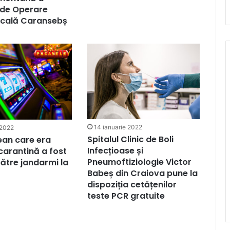
 de Operare
cală Caransebș
14 ianuarie 2022
 2022
Spitalul Clinic de Boli
ean care era
Infecțioase și
 carantină a fost
Pneumoftiziologie Victor
către jandarmi la
Babeș din Craiova pune la
dispoziția cetățenilor
teste PCR gratuite