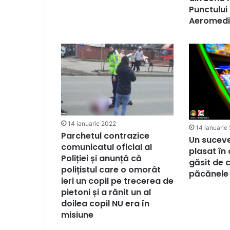
Punctului
Aeromedi
14 ianuarie 2022
14 ianuarie
Parchetul contrazice
Un sucev
comunicatul oficial al
plasat în
Poliției și anunță că
găsit de 
polițistul care o omorât
păcănele
ieri un copil pe trecerea de
pietoni și a rănit un al
doilea copil NU era în
misiune