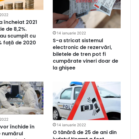
 2022
 încheiat 2021
ție de 8,2%.
14 ianuarie 2022
au scumpit cu
S-a stricat sistemul
% față de 2020
electronic de rezervări,
biletele de tren pot fi
cumpărate vineri doar de
la ghișee
 2022
14 ianuarie 2022
 vor închide în
O tânără de 25 de ani din
e numărul