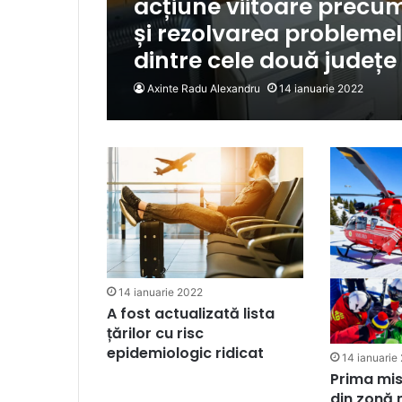
acțiune viitoare precum
și rezolvarea problemelo
dintre cele două județe
Axinte Radu Alexandru
14 ianuarie 2022
14 ianuarie 2022
A fost actualizată lista
țărilor cu risc
epidemiologic ridicat
14 ianuarie
Prima mis
din zonă