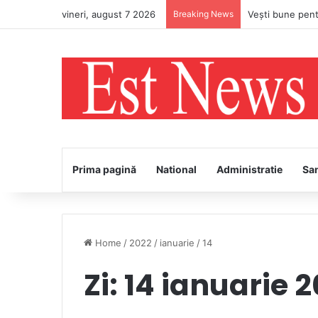
vineri, august 7 2026
Breaking News
PS Ignatie va în
Prima pagină
National
Administratie
Sa
Home
/
2022
/
ianuarie
/
14
Zi:
14 ianuarie 