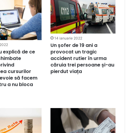
14 ianuarie 2022
Un șofer de 19 ani a
 2022
provocat un tragic
 explică de ce
accident rutier în urma
schimbate
căruia trei persoane și-au
privind
pierdut viața
ea cursurilor
 nevoie să facem
tru a nu bloca