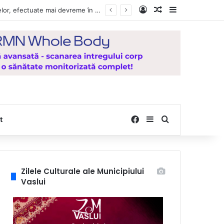
Log In
Random Article
Sidebar
e la Mănăstirea Hadâmbu
Facebook
Sidebar
Search for
t
Zilele Culturale ale Municipiului
Vaslui