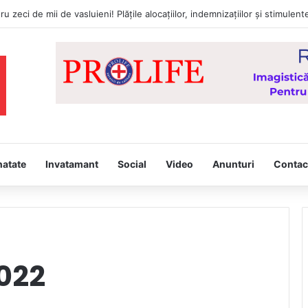
tâmpina, joi, la Vaslui, Icoana făcătoare de minuni a Maicii Domnului, d
natate
Invatamant
Social
Video
Anunturi
Contac
2022