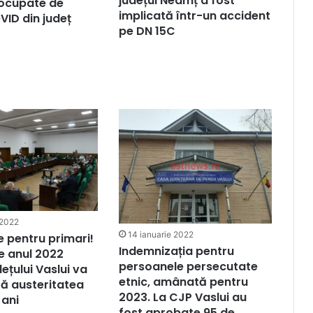
județul Neamț a fost
 ocupate de
implicată într-un accident
VID din județ
pe DN 15C
 2022
14 ianuarie 2022
e pentru primari!
Indemnizația pentru
e anul 2022
persoanele persecutate
ețului Vaslui va
etnic, amânată pentru
tă austeritatea
2023. La CJP Vaslui au
 ani
fost aprobate 95 de