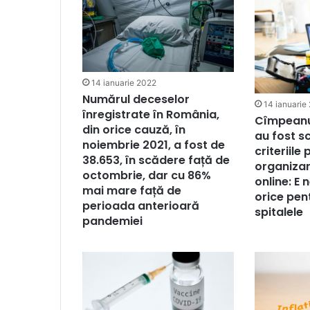
14 ianuarie 2022
Numărul deceselor
14 ianuarie
înregistrate în România,
Cîmpeanu
din orice cauză, în
au fost 
noiembrie 2021, a fost de
criteriile 
38.653, în scădere față de
organizar
octombrie, dar cu 86%
online: E
mai mare față de
orice pen
perioada anterioară
spitalele
pandemiei