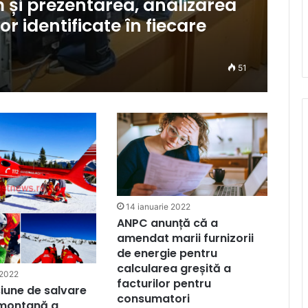
 și prezentarea, analizarea
r identificate în fiecare
51
14 ianuarie 2022
ANPC anunță că a
amendat marii furnizorii
de energie pentru
calcularea greșită a
 2022
facturilor pentru
iune de salvare
consumatori
 montană a