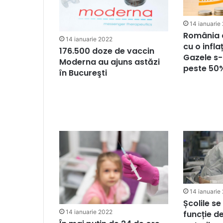
14 ianuarie
România a
14 ianuarie 2022
cu o infla
176.500 doze de vaccin
Gazele s-
Moderna au ajuns astăzi
peste 50
în Bucureşti
14 ianuarie
Școlile se
14 ianuarie 2022
funcție d