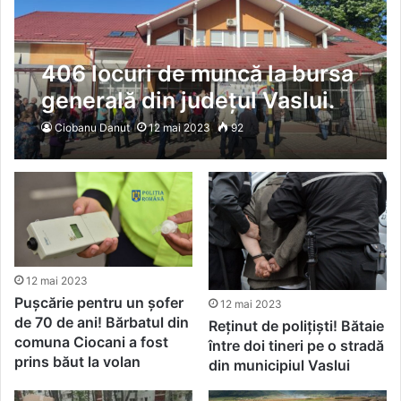
406 locuri de muncă la bursa
generală din județul Vaslui.
187 de persoane au fost
Ciobanu Danut
12 mai 2023
92
selectate pentru încadrare
12 mai 2023
Pușcărie pentru un șofer
12 mai 2023
de 70 de ani! Bărbatul din
Reținut de polițiști! Bătaie
comuna Ciocani a fost
între doi tineri pe o stradă
prins băut la volan
din municipiul Vaslui