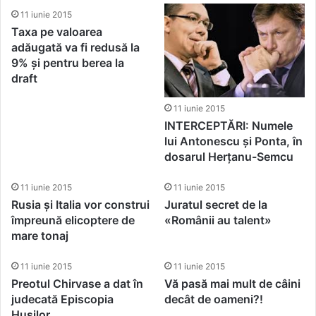
11 iunie 2015
Taxa pe valoarea
adăugată va fi redusă la
9% și pentru berea la
draft
11 iunie 2015
INTERCEPTĂRI: Numele
lui Antonescu și Ponta, în
dosarul Herțanu-Semcu
11 iunie 2015
11 iunie 2015
Rusia și Italia vor construi
Juratul secret de la
împreună elicoptere de
«Românii au talent»
mare tonaj
11 iunie 2015
11 iunie 2015
Preotul Chirvase a dat în
Vă pasă mai mult de câini
judecată Episcopia
decât de oameni?!
Hușilor