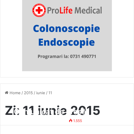
Home
/
2015
/
iunie
/
11
Zi:
11 iunie 2015
Comunicat de presă
Mihai Vasile
11 iunie 2015
1.555