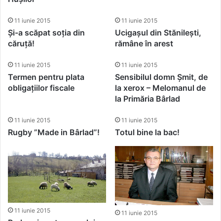
11 iunie 2015
11 iunie 2015
Și-a scăpat soția din
Ucigașul din Stănilești,
căruță!
rămâne în arest
11 iunie 2015
11 iunie 2015
Termen pentru plata
Sensibilul domn Șmit, de
obligațiilor fiscale
la xerox – Melomanul de
la Primăria Bârlad
11 iunie 2015
11 iunie 2015
Rugby ”Made in Bârlad”!
Totul bine la bac!
11 iunie 2015
11 iunie 2015