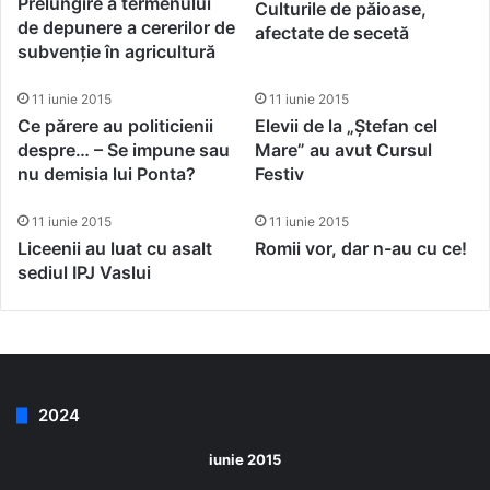
Prelungire a termenului
Culturile de păioase,
de depunere a cererilor de
afectate de secetă
subvenție în agricultură
11 iunie 2015
11 iunie 2015
Ce părere au politicienii
Elevii de la „Ștefan cel
despre… – Se impune sau
Mare” au avut Cursul
nu demisia lui Ponta?
Festiv
11 iunie 2015
11 iunie 2015
Liceenii au luat cu asalt
Romii vor, dar n-au cu ce!
sediul IPJ Vaslui
2024
iunie 2015