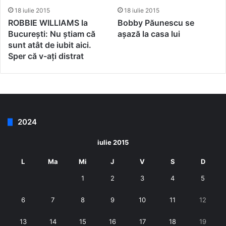
18 iulie 2015
18 iulie 2015
ROBBIE WILLIAMS la
Bobby Păunescu se
București: Nu știam că
așază la casa lui
sunt atât de iubit aici.
Sper că v-ați distrat
2024
iulie 2015
L
Ma
Mi
J
V
S
D
1
2
3
4
5
6
7
8
9
10
11
12
13
14
15
16
17
18
19