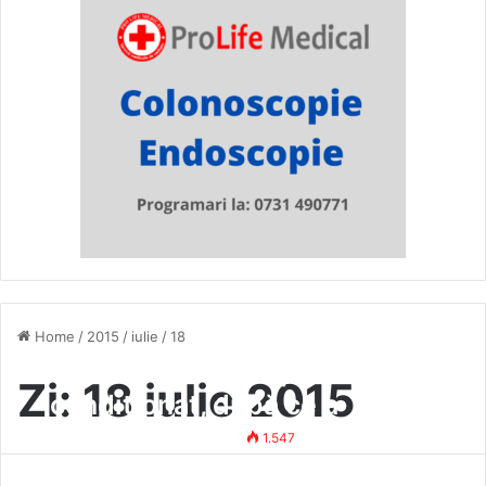
Home
/
2015
/
iulie
/
18
Mihai Necolaiciuc, eliberat
Zi:
18 iulie 2015
condiționat, după ce a
executat nouă luni pentru
Mihai Vasile
18 iulie 2015
1.547
fraudarea CFR