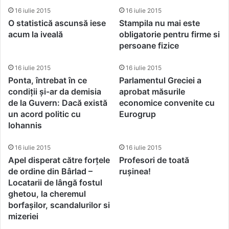
16 iulie 2015
16 iulie 2015
O statistică ascunsă iese
Stampila nu mai este
acum la iveală
obligatorie pentru firme si
persoane fizice
16 iulie 2015
16 iulie 2015
Ponta, întrebat în ce
Parlamentul Greciei a
condiții și-ar da demisia
aprobat măsurile
de la Guvern: Dacă există
economice convenite cu
un acord politic cu
Eurogrup
Iohannis
16 iulie 2015
16 iulie 2015
Apel disperat către forțele
Profesori de toată
de ordine din Bârlad –
rușinea!
Locatarii de lângă fostul
ghetou, la cheremul
borfașilor, scandalurilor si
mizeriei