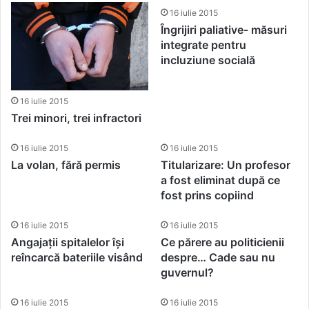
16 iulie 2015
Îngrijiri paliative- măsuri
integrate pentru
incluziune socială
16 iulie 2015
Trei minori, trei infractori
16 iulie 2015
16 iulie 2015
La volan, fără permis
Titularizare: Un profesor
a fost eliminat după ce
fost prins copiind
16 iulie 2015
16 iulie 2015
Angajații spitalelor își
Ce părere au politicienii
reîncarcă bateriile visând
despre… Cade sau nu
guvernul?
16 iulie 2015
16 iulie 2015