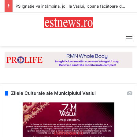
PS Ignatie va întâmpina, joi, la Vaslui, Icoana făcătoare de minuni a Maicii Domnului, de la Mănăstirea Hadâmbu
M
Zilele Culturale ale Municipiului Vaslui