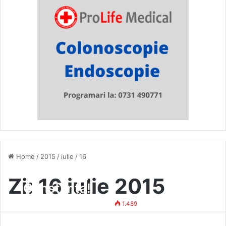
Home
/
2015
/
iulie
/
16
Vasluian spulberat de tren la
Zi:
16 iulie 2015
Constanța!
Mihai Vasile
16 iulie 2015
1.489