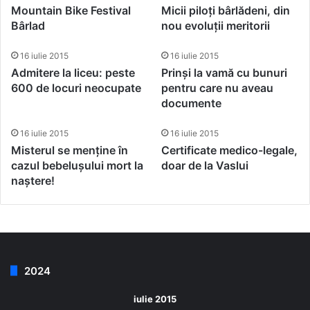
Mountain Bike Festival
Micii piloți bârlădeni, din
Bârlad
nou evoluții meritorii
16 iulie 2015
16 iulie 2015
Admitere la liceu: peste
Prinși la vamă cu bunuri
600 de locuri neocupate
pentru care nu aveau
documente
16 iulie 2015
16 iulie 2015
Misterul se menține în
Certificate medico-legale,
cazul bebelușului mort la
doar de la Vaslui
naștere!
2024
iulie 2015