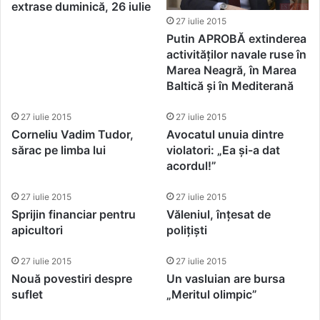
extrase duminică, 26 iulie
27 iulie 2015
Putin APROBĂ extinderea
activităților navale ruse în
Marea Neagră, în Marea
Baltică și în Mediterană
27 iulie 2015
27 iulie 2015
Corneliu Vadim Tudor,
Avocatul unuia dintre
sărac pe limba lui
violatori: „Ea și-a dat
acordul!”
27 iulie 2015
27 iulie 2015
Sprijin financiar pentru
Văleniul, înțesat de
apicultori
polițiști
27 iulie 2015
27 iulie 2015
Nouă povestiri despre
Un vasluian are bursa
suflet
„Meritul olimpic”