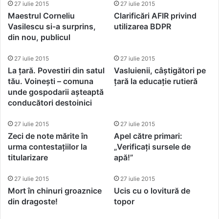
27 iulie 2015
27 iulie 2015
Maestrul Corneliu
Clarificări AFIR privind
Vasilescu si-a surprins,
utilizarea BDPR
din nou, publicul
27 iulie 2015
27 iulie 2015
La țară. Povestiri din satul
Vasluienii, câștigători pe
tău. Voinești – comuna
țară la educație rutieră
unde gospodarii așteaptă
conducători destoinici
27 iulie 2015
27 iulie 2015
Zeci de note mărite în
Apel către primari:
urma contestațiilor la
„Verificați sursele de
titularizare
apă!”
27 iulie 2015
27 iulie 2015
Mort în chinuri groaznice
Ucis cu o lovitură de
din dragoste!
topor