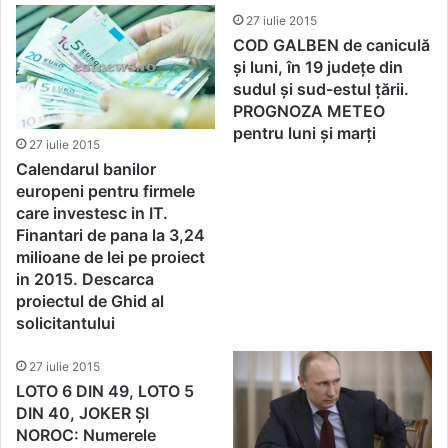
27 iulie 2015
COD GALBEN de caniculă
și luni, în 19 județe din
sudul și sud-estul țării.
PROGNOZA METEO
pentru luni și marți
27 iulie 2015
Calendarul banilor
europeni pentru firmele
care investesc in IT.
Finantari de pana la 3,24
milioane de lei pe proiect
in 2015. Descarca
proiectul de Ghid al
solicitantului
27 iulie 2015
LOTO 6 DIN 49, LOTO 5
DIN 40, JOKER ȘI
NOROC: Numerele