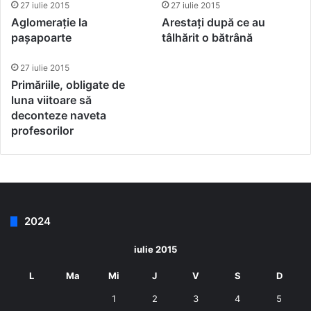
27 iulie 2015
27 iulie 2015
Aglomerație la
Arestați după ce au
pașapoarte
tâlhărit o bătrână
27 iulie 2015
Primăriile, obligate de
luna viitoare să
deconteze naveta
profesorilor
2024
iulie 2015
L
Ma
Mi
J
V
S
D
1
2
3
4
5