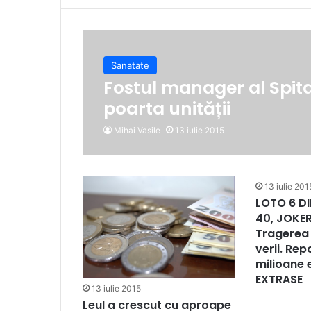
Sanatate
Fostul manager al Spital
poarta unității
Mihai Vasile
13 iulie 2015
13 iulie 201
LOTO 6 DI
40, JOKER
Tragerea 
verii. Rep
milioane 
EXTRASE
13 iulie 2015
Leul a crescut cu aproape