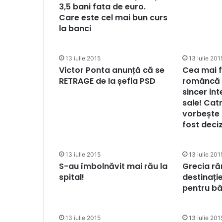
3,5 bani fata de euro.
Care este cel mai bun curs
la banci
13 iulie 2015
13 iulie 201
Victor Ponta anunță că se
Cea mai 
RETRAGE de la șefia PSD
româncă d
sincer inte
sale! Cat
vorbește 
fost deci
13 iulie 2015
13 iulie 201
S-au îmbolnăvit mai rău la
Grecia r
spital!
destinați
pentru bâ
13 iulie 2015
13 iulie 201