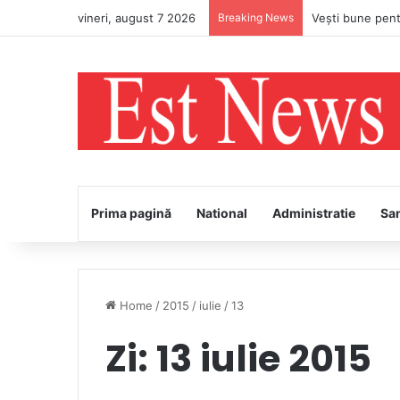
vineri, august 7 2026
Breaking News
Prima pagină
National
Administratie
Sa
Home
/
2015
/
iulie
/
13
Zi:
13 iulie 2015