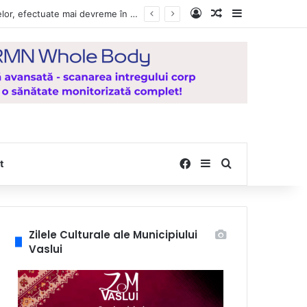
Log In
Random Article
Sidebar
Vești bune pentru zeci de mii de vasluieni! Plățile alocațiilor, indemnizațiilor și stimulentelor, efectuate mai devreme în luna august 2026
Facebook
Sidebar
Search for
t
Zilele Culturale ale Municipiului
Vaslui