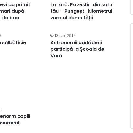
evi au primit
La țară. Povestiri din satul
 mari după
tău – Pungești, kilometrul
ii la bac
zero al demnității
5
13 iulie 2015
u sălbăticie
Astronomii bârlădeni
participă la Școala de
Vară
5
 enorm copiii
plasament