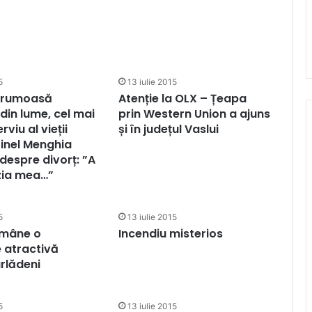
5
13 iulie 2015
frumoasă
Atenție la OLX – Țeapa
in lume, cel mai
prin Western Union a ajuns
rviu al vieții
și în județul Vaslui
rinel Menghia
despre divorț: ”A
zia mea…”
5
13 iulie 2015
ămâne o
Incendiu misterios
e atractivă
rlădeni
5
13 iulie 2015