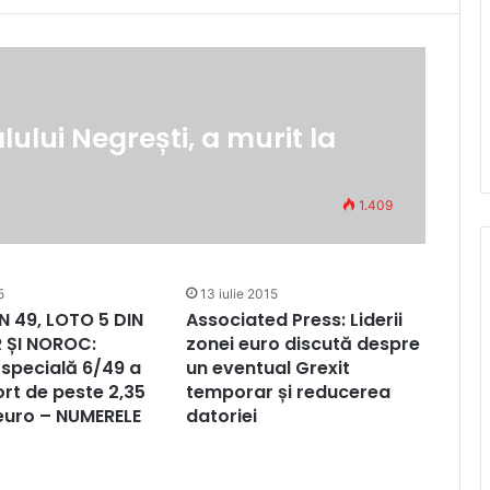
ului Negrești, a murit la
1.409
5
13 iulie 2015
N 49, LOTO 5 DIN
Associated Press: Liderii
 ȘI NOROC:
zonei euro discută despre
specială 6/49 a
un eventual Grexit
ort de peste 2,35
temporar și reducerea
euro – NUMERELE
datoriei