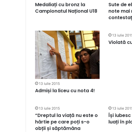
Medaliați cu bronz la
Sute de el
Campionatul Național U18
note mai
contestaț
13 iulie 201
Violată c
13 iulie 2015
Admiși la liceu cu nota 4!
13 iulie 2015
13 iulie 201
“Dreptul la viață nu este o
Își iubesc
hârtie pe care poți s-o
luați în 
obții și săptămâna