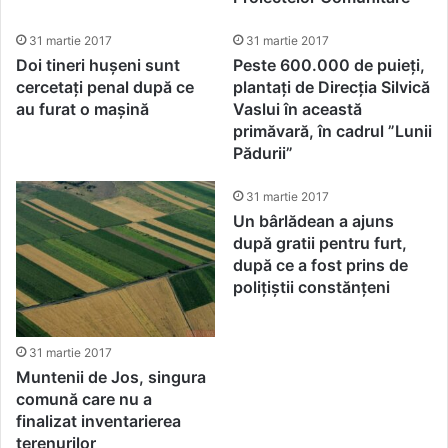
31 martie 2017
31 martie 2017
Doi tineri hușeni sunt
Peste 600.000 de puieți,
cercetați penal după ce
plantați de Direcția Silvică
au furat o mașină
Vaslui în această
primăvară, în cadrul ”Lunii
Pădurii”
31 martie 2017
Un bârlădean a ajuns
după gratii pentru furt,
după ce a fost prins de
polițiștii constănțeni
31 martie 2017
Muntenii de Jos, singura
comună care nu a
finalizat inventarierea
terenurilor