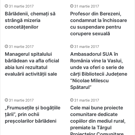
31 martie 2017
31 martie 2017
Bârlădenii, chemați să
Profesor din Berezeni,
strângă mizeria
condamnat la închisoare
concetățenilor
cu suspendare pentru
corupere sexuală
31 martie 2017
31 martie 2017
Managerul spitalului
Ambasadorul SUA în
bârlădean va afla oficial
România vine la Vaslui,
abia luni rezultatul
unde va oferi o serie de
evaluării activității sale
cărți Bibliotecii Județene
“Nicolae Milescu
Spătarul”
31 martie 2017
31 martie 2017
„Frumusețile și bogățiile
Cele mai bune proiecte
țării”, prin ochii
comunitare dedicate
preșcolarilor bârlădeni
copiilor din mediul rural,
premiate la Târgul
Proiectelor Comunitare