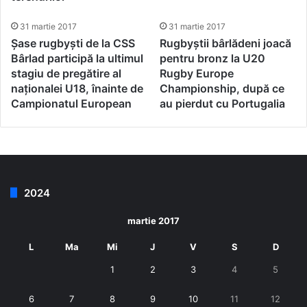
31 martie 2017
31 martie 2017
Șase rugbyști de la CSS
Rugbyștii bârlădeni joacă
Bârlad participă la ultimul
pentru bronz la U20
stagiu de pregătire al
Rugby Europe
naționalei U18, înainte de
Championship, după ce
Campionatul European
au pierdut cu Portugalia
2024
martie 2017
L
Ma
Mi
J
V
S
D
1
2
3
4
5
6
7
8
9
10
11
12