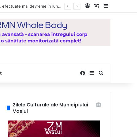
Log In
Random Article
Sidebar
Vești bune pentru zeci de mii de vasluieni! Plățile alocațiilor, indemnizațiilor și stimulentelor, efectuate mai devreme în luna august 2026
Facebook
Sidebar
Search for
t
Zilele Culturale ale Municipiului
Vaslui