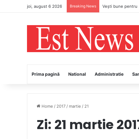
joi, august 6 2026
Breaking News
Prima pagină
National
Administratie
Sa
Home
/
2017
/
martie
/
21
Zi:
21 martie 201