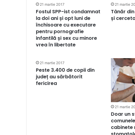
21 martie 2017
21 martie 2
Fostul SPP-ist condamnat
Tânăr din
la doi ani și opt luni de
și cerceta
închisoare cu executare
pentru pornografie
infantilă și sex cu minore
vrea în libertate
21 martie 2017
Peste 3.400 de copii din
județ au sărbătorit
fericirea
21 martie 2
Doar un s
comunele 
cabinete
stomatol