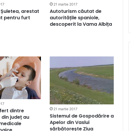
017
21 martie 2017
 Șuletea, arestat
Autoturism căutat de
t pentru furt
autoritățile spaniole,
descoperit la Vama Albița
017
21 martie 2017
fert dintre
Sistemul de Gospodărire a
din județ au
Apelor din Vaslui
 medicale
sărbătorește Ziua
ogice