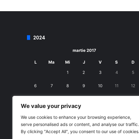
2024
martie 2017
L
Ma
Mi
J
V
S
D
1
2
3
4
5
6
7
8
9
10
11
12
13
14
15
16
17
18
19
We value your privacy
20
21
22
23
24
25
26
We use cookies to enhance your browsing experience,
serve personalised ads or content, and analyse our traffic.
27
28
29
30
31
By clicking "Accept All", you consent to our use of cookies
« feb.
apr. »