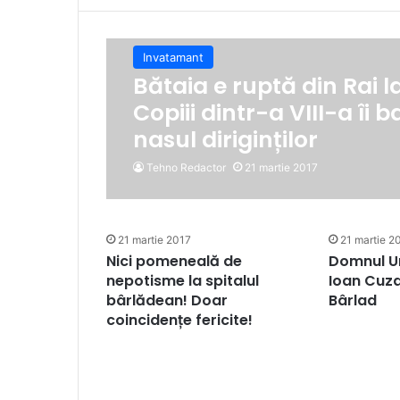
Invatamant
Bătaia e ruptă din Rai l
Copiii dintr-a VIII-a îi 
nasul diriginților
Tehno Redactor
21 martie 2017
21 martie 2017
21 martie 2
Nici pomeneală de
Domnul Un
nepotisme la spitalul
Ioan Cuza
bârlădean! Doar
Bârlad
coincidențe fericite!