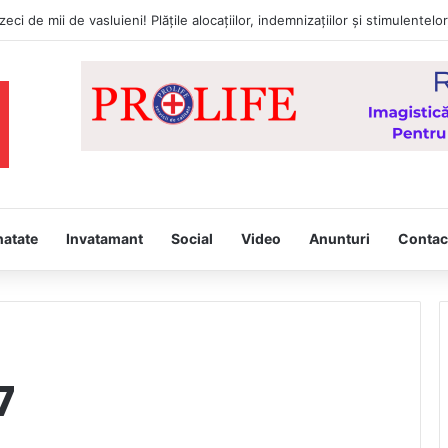
natate
Invatamant
Social
Video
Anunturi
Contac
7