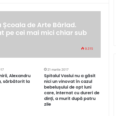
a Școala de Arte Bârlad.
bat pe cei mai mici chiar sub
9.315
017
21 martie 2017
irii, Alexandru
Spitalul Vaslui nu a găsit
, sărbătorit la
nici un vinovat în cazul
bebelușului de opt luni
care, internat cu dureri de
dinți, a murit după patru
zile