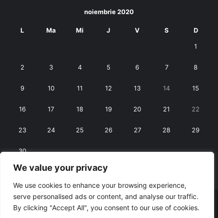
noiembrie 2020
L
Ma
Mi
J
V
S
D
1
2
3
4
5
6
7
8
9
10
11
12
13
14
15
16
17
18
19
20
21
22
23
24
25
26
27
28
29
30
We value your privacy
« oct.
dec. »
We use cookies to enhance your browsing experience,
serve personalised ads or content, and analyse our traffic.
© Copyright 2026, All Rights Reserved |
RexNet
By clicking "Accept All", you consent to our use of cookies.