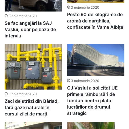
3 noiembrie 2020
Peste 90 de kilograme de
3 noiembrie 2020
aromă de narghilea,
Se fac angajări la SAJ
confiscate în Vama Albița
Vaslui, doar pe bază de
interviu
3 noiembrie 2020
CJ Vaslui a solicitat UE
primele rambursări de
3 noiembrie 2020
fonduri pentru plata
Zeci de străzi din Bârlad,
lucrărilor de drumul
fără gaze naturale în
strategic
cursul zilei de marți