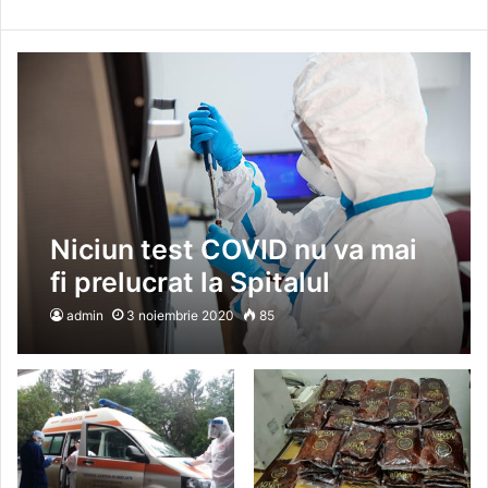
Niciun test COVID nu va mai
fi prelucrat la Spitalul
„Beldiman” timp de 14 zile
admin
3 noiembrie 2020
85