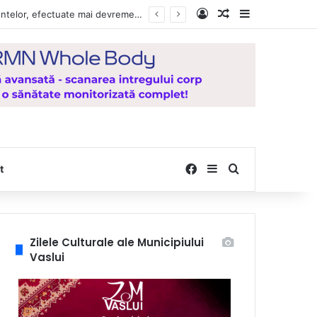
Log In
Random Article
Sidebar
Vești bune pentru zeci de mii de vasluieni! Plățile alocațiilor, indemnizațiilor și stimulentelor, efectuate mai devreme în luna august 2026
Facebook
Sidebar
Search for
t
Zilele Culturale ale Municipiului
Vaslui