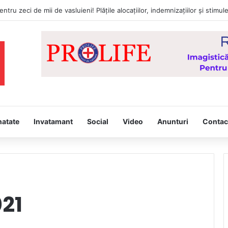
natate
Invatamant
Social
Video
Anunturi
Contac
021