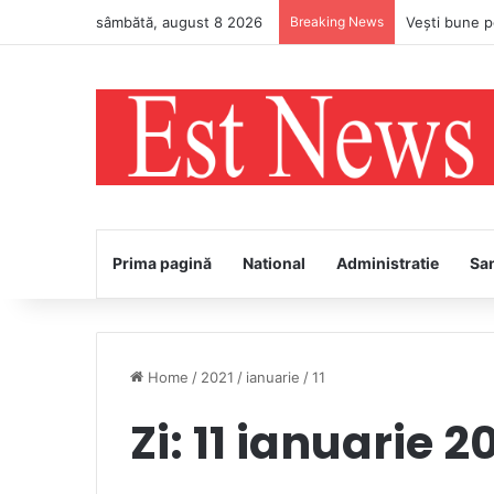
sâmbătă, august 8 2026
Breaking News
Prima pagină
National
Administratie
Sa
Home
/
2021
/
ianuarie
/
11
Zi:
11 ianuarie 2