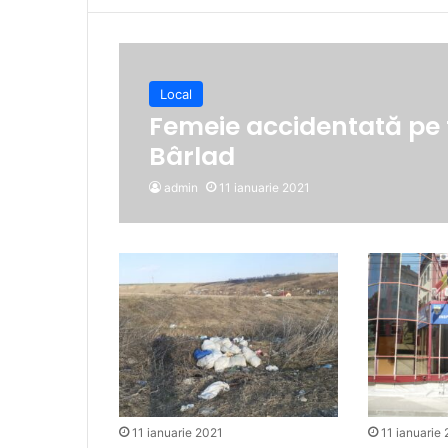
Local
Femeie accidentată pe t
Bârlad
admin
11 ianuarie 2021
11 ianuarie 2021
11 ianuarie