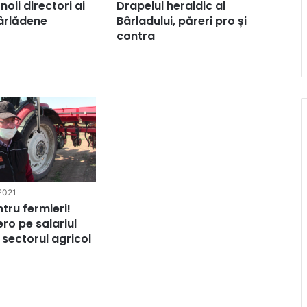
noii directori ai
Drapelul heraldic al
bârlădene
Bârladului, păreri pro și
contra
 2021
tru fermieri!
ero pe salariul
 sectorul agricol