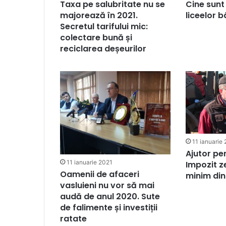
Taxa pe salubritate nu se
Cine sunt 
majorează în 2021.
liceelor 
Secretul tarifului mic:
colectare bună și
reciclarea deșeurilor
11 ianuarie
Ajutor pen
11 ianuarie 2021
Impozit z
Oamenii de afaceri
minim din
vasluieni nu vor să mai
audă de anul 2020. Sute
de falimente și investiții
ratate