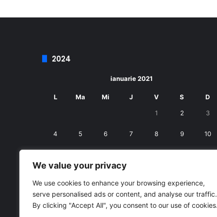
2024
ianuarie 2021
L
Ma
Mi
J
V
S
D
1
2
3
4
5
6
7
8
9
10
11
12
13
14
15
16
17
We value your privacy
18
19
20
21
22
23
24
We use cookies to enhance your browsing experience,
serve personalised ads or content, and analyse our traffic.
25
26
27
28
29
30
31
By clicking "Accept All", you consent to our use of cookies
« dec.
feb. »