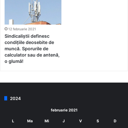
12 februarie 2021
Sindicaliștii definesc
condițiile deosebite de
muncă. Sporurile de
calculator sau de antenă,
o glumă!
2024
februarie 2021
L
Ma
Mi
J
V
S
D