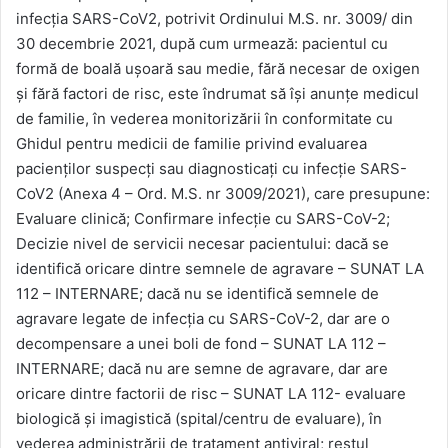
infecţia SARS-CoV2, potrivit Ordinului M.S. nr. 3009/ din
30 decembrie 2021, după cum urmează: pacientul cu
formă de boală uşoară sau medie, fără necesar de oxigen
şi fără factori de risc, este îndrumat să îşi anunţe medicul
de familie, în vederea monitorizării în conformitate cu
Ghidul pentru medicii de familie privind evaluarea
pacienţilor suspecţi sau diagnosticaţi cu infecţie SARS-
CoV2 (Anexa 4 – Ord. M.S. nr 3009/2021), care presupune:
Evaluare clinică; Confirmare infecţie cu SARS-CoV-2;
Decizie nivel de servicii necesar pacientului: dacă se
identifică oricare dintre semnele de agravare – SUNAT LA
112 – INTERNARE; dacă nu se identifică semnele de
agravare legate de infecţia cu SARS-CoV-2, dar are o
decompensare a unei boli de fond – SUNAT LA 112 –
INTERNARE; dacă nu are semne de agravare, dar are
oricare dintre factorii de risc – SUNAT LA 112- evaluare
biologică şi imagistică (spital/centru de evaluare), în
vederea administrării de tratament antiviral; restul