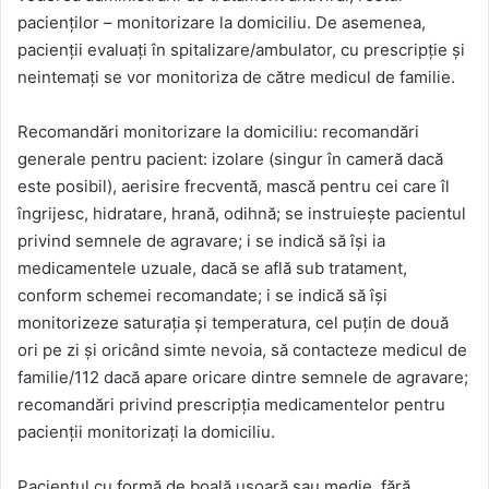
pacienţilor – monitorizare la domiciliu. De asemenea,
pacienţii evaluaţi în spitalizare/ambulator, cu prescripţie şi
neintemaţi se vor monitoriza de către medicul de familie.
Recomandări monitorizare la domiciliu: recomandări
generale pentru pacient: izolare (singur în cameră dacă
este posibil), aerisire frecventă, mască pentru cei care îl
îngrijesc, hidratare, hrană, odihnă; se instruieşte pacientul
privind semnele de agravare; i se indică să îşi ia
medicamentele uzuale, dacă se află sub tratament,
conform schemei recomandate; i se indică să îşi
monitorizeze saturaţia şi temperatura, cel puţin de două
ori pe zi şi oricând simte nevoia, să contacteze medicul de
familie/112 dacă apare oricare dintre semnele de agravare;
recomandări privind prescripţia medicamentelor pentru
pacienţii monitorizaţi la domiciliu.
Pacientul cu formă de boală uşoară sau medie, fără