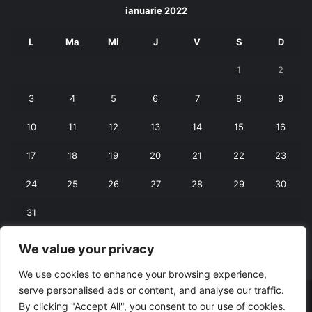
ianuarie 2022
L
Ma
Mi
J
V
S
D
1
2
3
4
5
6
7
8
9
10
11
12
13
14
15
16
17
18
19
20
21
22
23
24
25
26
27
28
29
30
31
We value your privacy
« dec.
feb. »
We use cookies to enhance your browsing experience,
serve personalised ads or content, and analyse our traffic.
© Copyright 2026, All Rights Reserved |
RexNet
By clicking "Accept All", you consent to our use of cookies.