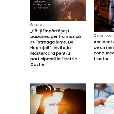
5 iulie 2022
„Să-ți împărtășești
pasiunea pentru muzică
5 iulie 2022
Accident
cu întreaga lume. De
de un min
Neprețuit”, invitația
conducea
Mastercard pentru
tractor
participanții la Electric
Castle