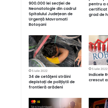
900.000 lei secției de
pentru a 
Neonatologie din cadrul
certificat
Spitalului Județean de
grad de 
Urgență Mavromati
Botoșani
5 iulie 2022
5 iulie 2022
Indicele R
34 de cetăţeni străini
crescut a
depistați de polițiștii de
frontieră arădeni