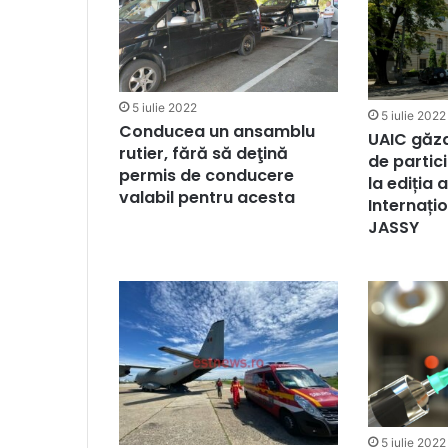
5 iulie 2022
5 iulie 2022
Conducea un ansamblu
UAIC găzd
rutier, fără să deţină
de partici
permis de conducere
la ediția 
valabil pentru acesta
Internați
JASSY
5 iulie 2022