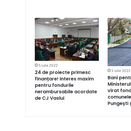
5 iulie 2022
5 iulie 2022
24 de proiecte primesc
Bani pentr
finanțare! Interes maxim
Ministerul
pentru fondurile
virat fon
nerambursabile acordate
comunele 
de CJ Vaslui
Pungești 