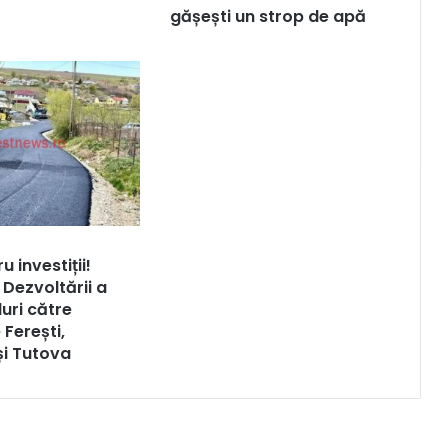
gășești un strop de apă
u investiții!
 Dezvoltării a
duri către
Ferești,
și Tutova