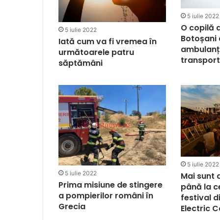
5 iulie 2022
O copilă d
5 iulie 2022
Botoșani 
Iată cum va fi vremea în
ambulanț
următoarele patru
transport
săptămâni
5 iulie 2022
5 iulie 2022
Mai sunt 
Prima misiune de stingere
până la c
a pompierilor români în
festival 
Grecia
Electric C