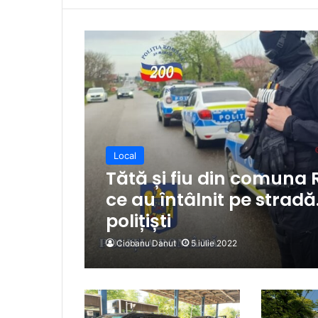
Local
Tătă și fiu din comuna R
ce au întâlnit pe stradă.
polițiști
Ciobanu Danut
5 iulie 2022