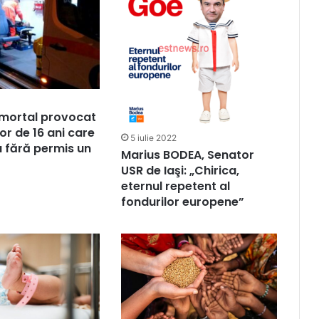
 mortal provocat
or de 16 ani care
5 iulie 2022
 fără permis un
Marius BODEA, Senator
USR de Iaşi: „Chirica,
eternul repetent al
fondurilor europene”