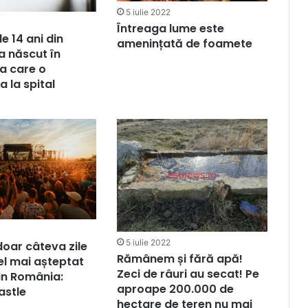
5 iulie 2022
Întreaga lume este
e 14 ani din
amenințată de foamete
a născut în
a care o
a la spital
5 iulie 2022
doar câteva zile
Rămânem și fără apă!
el mai așteptat
Zeci de râuri au secat! Pe
din România:
aproape 200.000 de
astle
hectare de teren nu mai