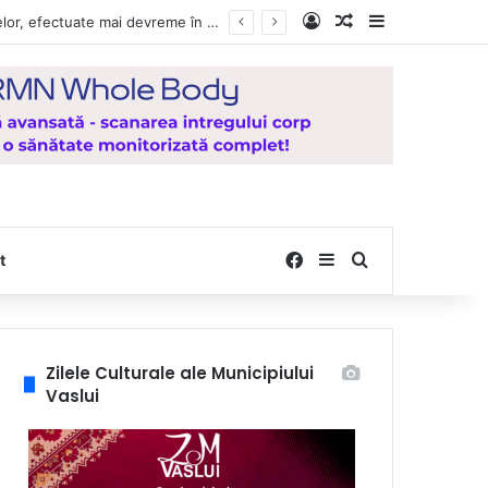
Log In
Random Article
Sidebar
e la Mănăstirea Hadâmbu
Facebook
Sidebar
Search for
t
Zilele Culturale ale Municipiului
Vaslui