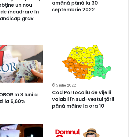
amână până la 30
obţine un nou
septembrie 2022
 de încadrare în
handicap grav
5 iulie 2022
Cod Portocaliu de vijelii
OBOR la 3 luni a
valabil în sud-vestul țării
zi la 6,60%
până mâine la ora 10