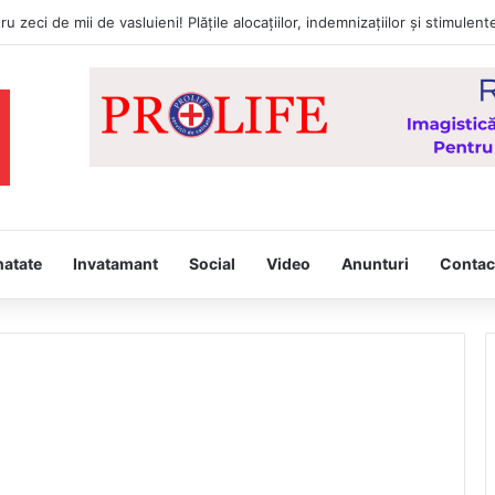
tâmpina, joi, la Vaslui, Icoana făcătoare de minuni a Maicii Domnului, d
natate
Invatamant
Social
Video
Anunturi
Contac