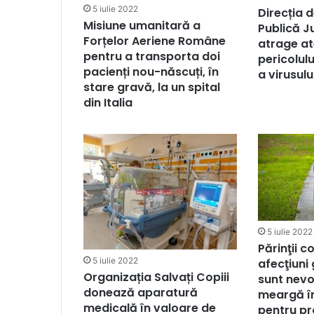
5 iulie 2022
Direcția 
Misiune umanitară a
Publică J
Forțelor Aeriene Române
atrage at
pentru a transporta doi
pericolul
pacienți nou-născuți, în
a virusulu
stare gravă, la un spital
din Italia
5 iulie 2022
Părinţii c
5 iulie 2022
afecţiuni
Organizația Salvați Copiii
sunt nevo
donează aparatură
meargă în
medicală în valoare de
pentru pro