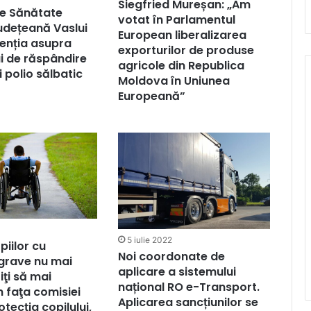
Siegfried Mureșan: „Am
de Sănătate
votat în Parlamentul
udețeană Vaslui
European liberalizarea
enția asupra
exporturilor de produse
ui de răspândire
agricole din Republica
i polio sălbatic
Moldova în Uniunea
Europeană”
5 iulie 2022
opiilor cu
Noi coordonate de
 grave nu mai
aplicare a sistemului
iţi să mai
național RO e-Transport.
 faţa comisiei
Aplicarea sancțiunilor se
tecţia copilului,