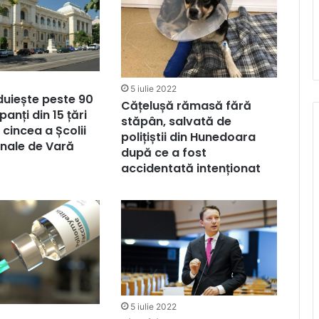
5 iulie 2022
uiește peste 90
Cățelușă rămasă fără
panți din 15 țări
stăpân, salvată de
a cincea a Școlii
polițiștii din Hunedoara
onale de Vară
după ce a fost
accidentată intenționat
5 iulie 2022