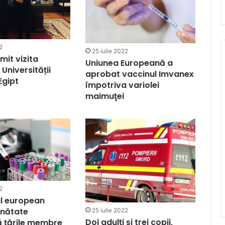
2
25 iulie 2022
mit vizita
Uniunea Europeană a
 Universității
aprobat vaccinul Imvanex
 Egipt
împotriva variolei
maimuţei
2
l european
ănătate
25 iulie 2022
Doi adulți și trei copii,
 țările membre