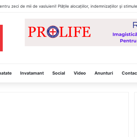
a întâmpina, joi, la Vaslui, Icoana făcătoare de minuni a Maicii Domnului
natate
Invatamant
Social
Video
Anunturi
Contac