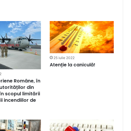
25 iulie 2022
Atenție la caniculă!
2
eriene Române, în
autorităților din
în scopul limitării
i incendiilor de