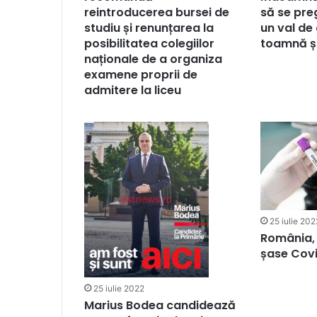
reintroducerea bursei de
să se pr
studiu și renunțarea la
un val de
posibilitatea colegiilor
toamnă și
naționale de a organiza
examene proprii de
admitere la liceu
25 iulie 202
România, 
șase Cov
25 iulie 2022
Marius Bodea candidează