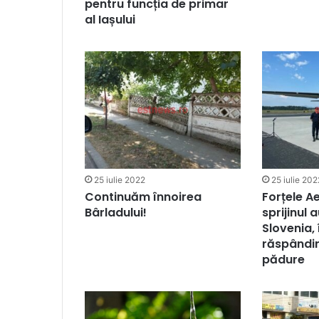
pentru funcția de primar
al Iașului
25 iulie 2022
25 iulie 202
Continuăm înnoirea
Forțele A
Bârladului!
sprijinul 
Slovenia, 
răspândiri
pădure