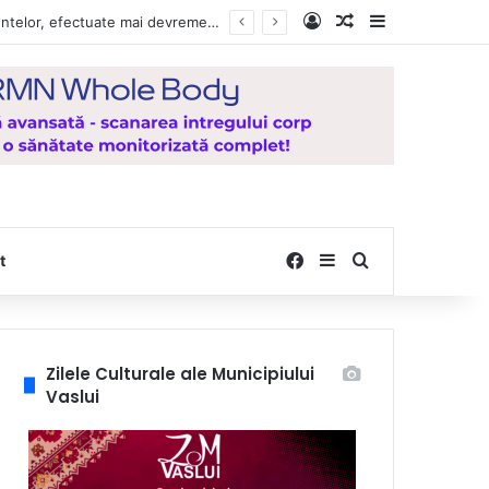
Log In
Random Article
Sidebar
, de la Mănăstirea Hadâmbu
Facebook
Sidebar
Search for
t
Zilele Culturale ale Municipiului
Vaslui