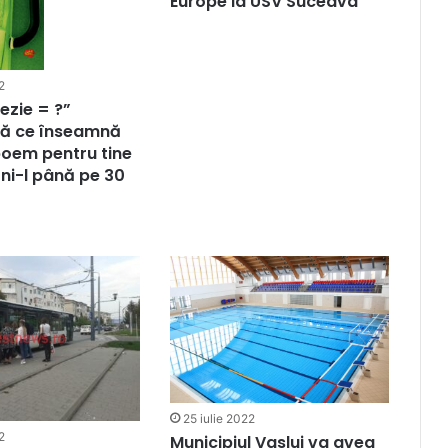
Europe la USV Suceava
2
ezie = ?”
ă ce înseamnă
oem pentru tine
-ni-l până pe 30
25 iulie 2022
2
Municipiul Vaslui va avea