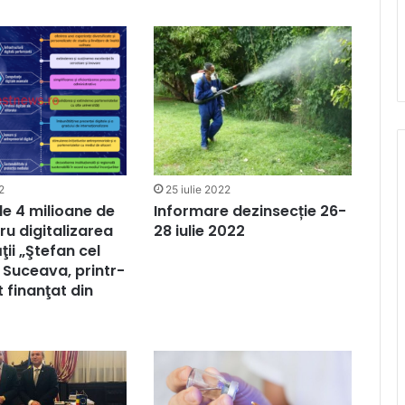
2
25 iulie 2022
 de 4 milioane de
Informare dezinsecție 26-
ru digitalizarea
28 iulie 2022
ţii „Ştefan cel
 Suceava, printr-
 finanţat din