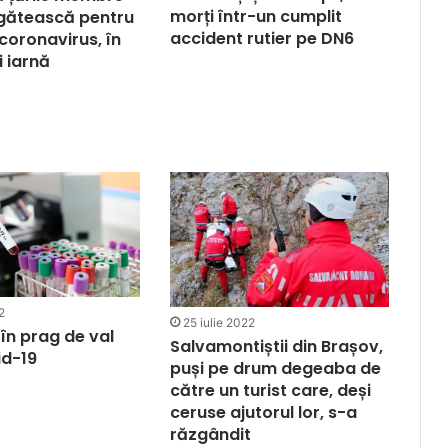
morți într-un cumplit
egătească pentru
accident rutier pe DN6
 coronavirus, în
 iarnă
2
25 iulie 2022
în prag de val
Salvamontiștii din Brașov,
id-19
puși pe drum degeaba de
către un turist care, deși
ceruse ajutorul lor, s-a
răzgândit