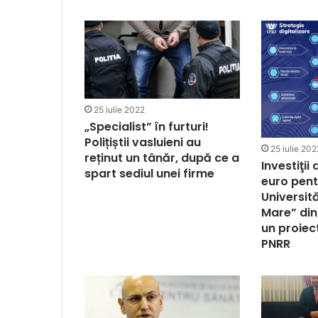
25 iulie 2022
„Specialist” în furturi!
Polițiștii vasluieni au
25 iulie 202
reținut un tânăr, după ce a
Investiţii
spart sediul unei firme
euro pent
Universită
Mare” din
un proiect
PNRR