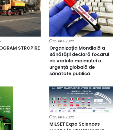
2
25 iulie 2022
OGRAM STROPIRE
Organizația Mondială a
Sănătății declară focarul
de variola maimuței o
urgență globală de
sănătate publică
25 iulie 2022
MILSET Expo Sciences