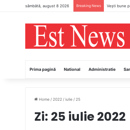
sâmbătă, august 8 2026
Breaking News
PS Ignatie v
Prima pagină
National
Administratie
Sa
Home
/
2022
/
iulie
/
25
Zi:
25 iulie 2022