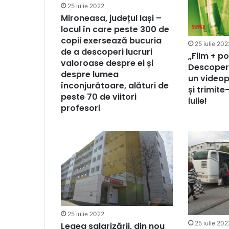
25 iulie 2022
Mironeasa, județul Iași –
locul în care peste 300 de
copii exersează bucuria
25 iulie 202
de a descoperi lucruri
„Film + po
valoroase despre ei și
Descoper
despre lumea
un videop
înconjurătoare, alături de
și trimite
peste 70 de viitori
iulie!
profesori
25 iulie 2022
25 iulie 202
Legea salarizării, din nou