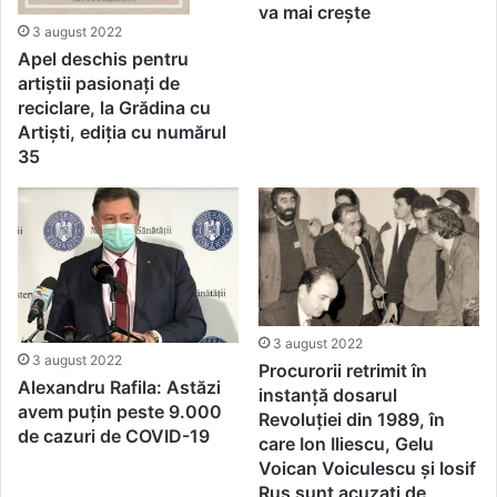
va mai crește
3 august 2022
Apel deschis pentru
artiștii pasionați de
reciclare, la Grădina cu
Artiști, ediția cu numărul
35
3 august 2022
3 august 2022
Procurorii retrimit în
Alexandru Rafila: Astăzi
instanță dosarul
avem puţin peste 9.000
Revoluției din 1989, în
de cazuri de COVID-19
care Ion Iliescu, Gelu
Voican Voiculescu și Iosif
Rus sunt acuzați de