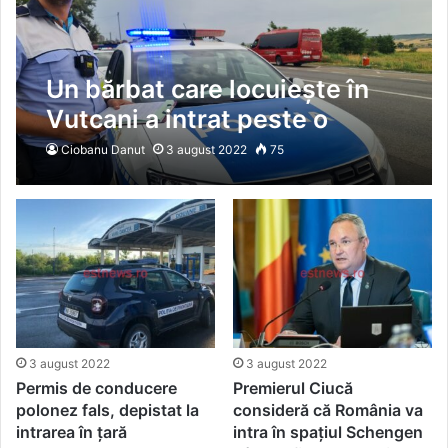
Un bărbat care locuiește în
Vutcani a intrat peste o
bătrână să îi fure banii!
Ciobanu Danut
3 august 2022
75
Femeia l-a surprins pe hoț
3 august 2022
3 august 2022
Permis de conducere
Premierul Ciucă
polonez fals, depistat la
consideră că România va
intrarea în ţară
intra în spațiul Schengen