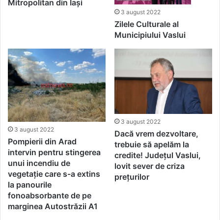
Mitropolitan din Iaşi
3 august 2022
Zilele Culturale al
Municipiului Vaslui
3 august 2022
3 august 2022
Dacă vrem dezvoltare,
Pompierii din Arad
trebuie să apelăm la
intervin pentru stingerea
credite! Județul Vaslui,
unui incendiu de
lovit sever de criza
vegetație care s-a extins
prețurilor
la panourile
fonoabsorbante de pe
marginea Autostrăzii A1