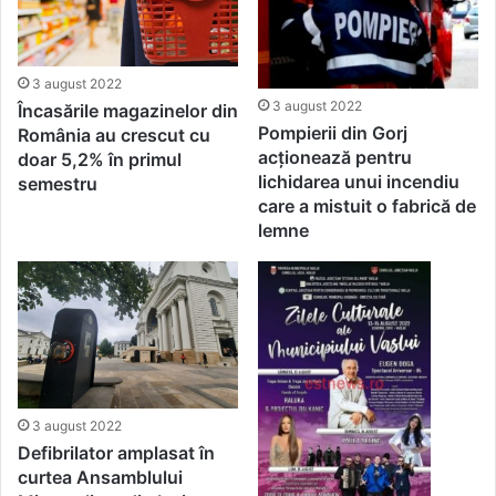
3 august 2022
3 august 2022
Încasările magazinelor din
Pompierii din Gorj
România au crescut cu
acționează pentru
doar 5,2% în primul
lichidarea unui incendiu
semestru
care a mistuit o fabrică de
lemne
3 august 2022
Defibrilator amplasat în
curtea Ansamblului