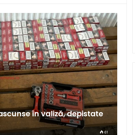
scunse în valiză, depistate
61