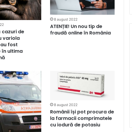
8 august 2022
022
ATENȚIE! Un nou tip de
 cazuri de
fraudă online în România
u variola
au fost
 în ultima
nă
8 august 2022
Românii își pot procura de
la farmacii comprimatele
cu iodură de potasiu