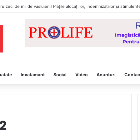
tâmpina, joi, la Vaslui, Icoana făcătoare de minuni a Maicii Domnului, d
natate
Invatamant
Social
Video
Anunturi
Contac
2