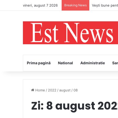
vineri, august 7 2026
Breaking News
PS Ignatie va în
Prima pagină
National
Administratie
Sa
Home
/
2022
/
august
/
08
Zi:
8 august 202