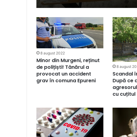
8 august 2022
Minor din Murgeni, reținut
de polițiști! Tânărul a
8 august 2
Scandal î
provocat un accident
După ce a
grav în comuna Epureni
agresorul
cu cuțitul