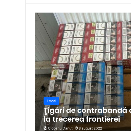
Local
Ţigări de contrabandă a
la trecerea frontierei
Ciobanu Danut
8 august 2022