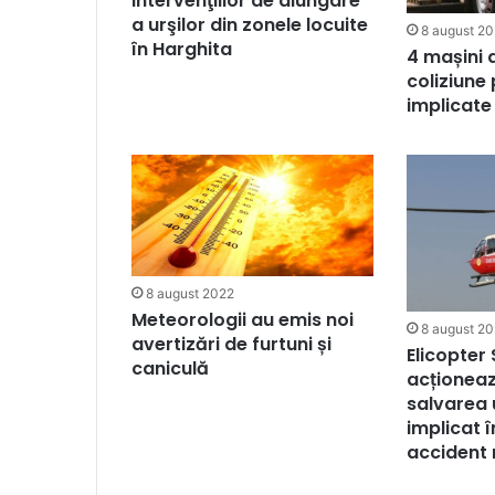
intervenţiilor de alungare
a urşilor din zonele locuite
8 august 2
în Harghita
4 mașini a
coliziune 
implicate
8 august 2022
Meteorologii au emis noi
8 august 2
avertizări de furtuni și
Elicopter
caniculă
acționea
salvarea 
implicat 
accident 