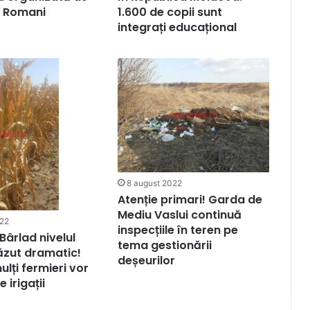
r Romani
1.600 de copii sunt
integrați educațional
8 august 2022
Atenție primari! Garda de
Mediu Vaslui continuă
022
inspecțiile în teren pe
 Bârlad nivelul
tema gestionării
ăzut dramatic!
deșeurilor
ulți fermieri vor
 irigații