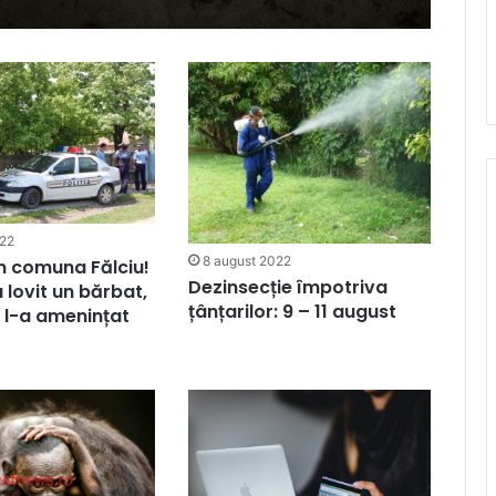
022
8 august 2022
n comuna Fălciu!
Dezinsecție împotriva
 lovit un bărbat,
țânțarilor: 9 – 11 august
 l-a amenințat