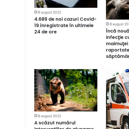
8 august 2022
4.689 de noi cazuri Covid-
8 august 2
19 înregistrate în ultimele
Încă nouă
24 de ore
infecţie c
maimuţei 
raportate
săptămâ
8 august 2022
A scăzut numărul