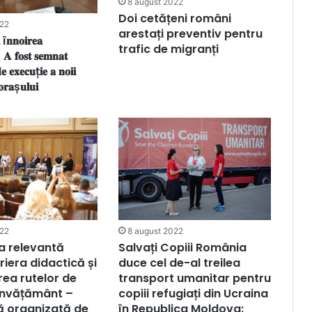
8 august 2022
Doi cetățeni români
022
arestați preventiv pentru
î𝐧𝐧𝐨𝐢𝐫𝐞𝐚
trafic de migranți
 𝐀 𝐟𝐨𝐬𝐭 𝐬𝐞𝐦𝐧𝐚𝐭
𝐞 𝐞𝐱𝐞𝐜𝐮ț𝐢𝐞 𝐚 𝐧𝐨𝐢𝐢
𝐨𝐫𝐚ș𝐮𝐥𝐮𝐢
022
8 august 2022
a relevantă
Salvați Copiii România
riera didactică și
duce cel de-al treilea
area rutelor de
transport umanitar pentru
învățământ –
copiii refugiați din Ucraina
ă organizată de
în Republica Moldova: