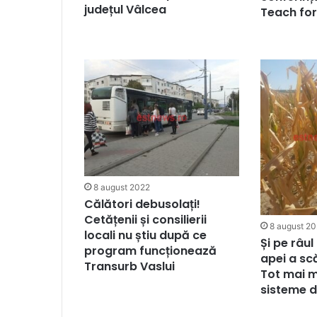
județul Vâlcea
Teach fo
8 august 2022
Călători debusolați!
Cetățenii și consilierii
8 august 2
locali nu știu după ce
Și pe râul
program funcționează
apei a sc
Transurb Vaslui
Tot mai m
sisteme de