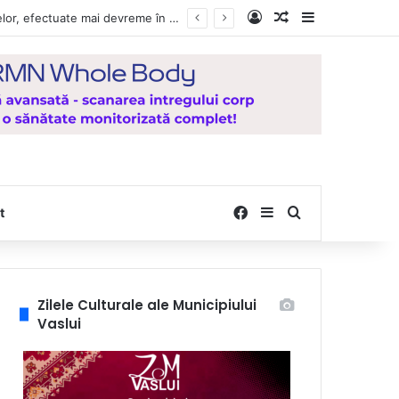
Log In
Random Article
Sidebar
e la Mănăstirea Hadâmbu
Facebook
Sidebar
Search for
t
Zilele Culturale ale Municipiului
Vaslui