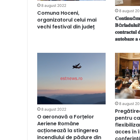
8 august 2022
8 august 2
Comuna Hoceni,
𝐂𝐨𝐧𝐭𝐢𝐧𝐮ă𝐦 
organizatorul celui mai
𝐁â𝐫𝐥𝐚𝐝𝐮𝐥𝐮𝐢!
vechi festival din județ
𝐜𝐨𝐧𝐭𝐫𝐚𝐜𝐭𝐮𝐥 
𝐚𝐮𝐭𝐨𝐛𝐚𝐳𝐞 𝐚 
8 august 2
8 august 2022
Pregătire
O aeronavă a Forțelor
pentru ca
Aeriene Române
flexibiliz
acționează la stingerea
acces în 
incendiului de pădure din
conferinț