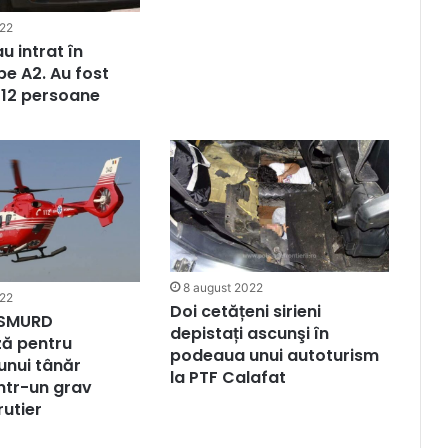
022
u intrat în
pe A2. Au fost
 12 persoane
8 august 2022
022
Doi cetățeni sirieni
 SMURD
depistați ascunşi în
ză pentru
podeaua unui autoturism
unui tânăr
la PTF Calafat
într-un grav
rutier