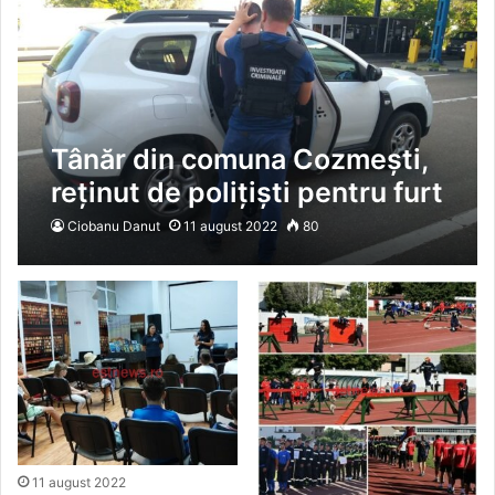
Tânăr din comuna Cozmești,
reținut de polițiști pentru furt
calificat
Ciobanu Danut
11 august 2022
80
11 august 2022