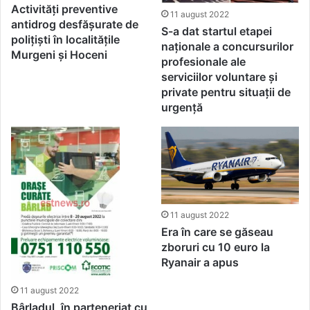
Activități preventive
11 august 2022
antidrog desfășurate de
S-a dat startul etapei
polițiști în localitățile
naționale a concursurilor
Murgeni și Hoceni
profesionale ale
serviciilor voluntare şi
private pentru situaţii de
urgenţă
11 august 2022
Era în care se găseau
zboruri cu 10 euro la
Ryanair a apus
11 august 2022
Bârladul, în parteneriat cu