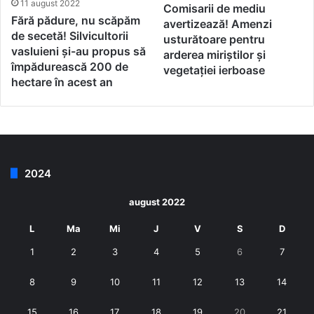
11 august 2022
Comisarii de mediu
Fără pădure, nu scăpăm
avertizează! Amenzi
de secetă! Silvicultorii
usturătoare pentru
vasluieni și-au propus să
arderea miriștilor și
împădurească 200 de
vegetației ierboase
hectare în acest an
2024
august 2022
L
Ma
Mi
J
V
S
D
1
2
3
4
5
6
7
8
9
10
11
12
13
14
15
16
17
18
19
20
21