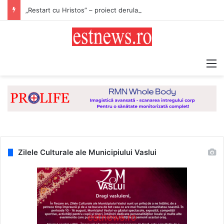
„Restart cu Hristos” – proiect derulat de Asociația Tinerilor Ortodocși Vaslui
M
Zilele Culturale ale Municipiului Vaslui