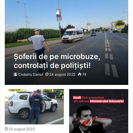
Șoferii de pe microbuze,
controlați de polițiști!
Amenzi și permise reținute
Ciobanu Danut
24 august 2022
74
pentru depășirea vitezei și
consum de alcool
24 august 2022