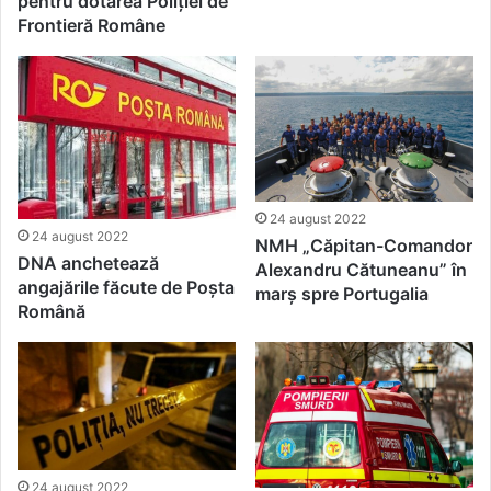
pentru dotarea Poliţiei de
Frontieră Române
24 august 2022
24 august 2022
NMH „Căpitan-Comandor
DNA anchetează
Alexandru Cătuneanu” în
angajările făcute de Poșta
marş spre Portugalia
Română
24 august 2022