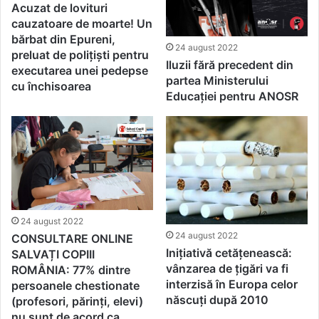
Acuzat de lovituri
cauzatoare de moarte! Un
bărbat din Epureni,
24 august 2022
preluat de polițiști pentru
Iluzii fără precedent din
executarea unei pedepse
partea Ministerului
cu închisoarea
Educației pentru ANOSR
24 august 2022
24 august 2022
CONSULTARE ONLINE
Inițiativă cetățenească:
SALVAȚI COPIII
vânzarea de țigări va fi
ROMÂNIA: 77% dintre
interzisă în Europa celor
persoanele chestionate
născuți după 2010
(profesori, părinți, elevi)
nu sunt de acord ca