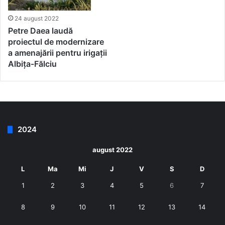
24 august 2022
Petre Daea laudă
proiectul de modernizare
a amenajării pentru irigații
Albița-Fălciu
2024
august 2022
L
Ma
Mi
J
V
S
D
1
2
3
4
5
6
7
8
9
10
11
12
13
14