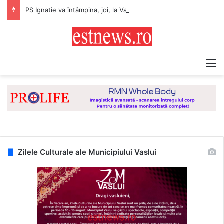
PS Ignatie va întâmpina, joi, la Vaslui, Icoana făcătoare de minuni a Maicii Domnului, de la Mănăstirea Hadâmbu
M
Zilele Culturale ale Municipiului Vaslui